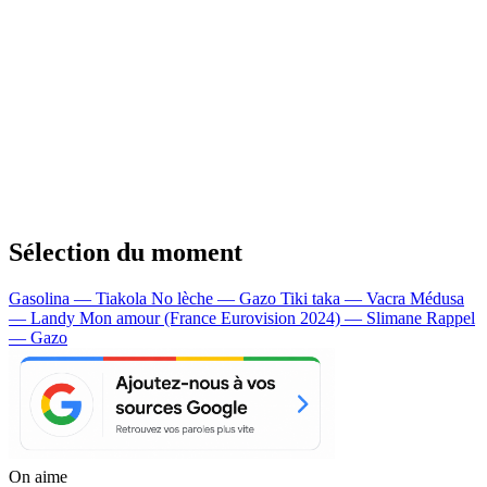
Sélection du moment
Gasolina — Tiakola
No lèche — Gazo
Tiki taka — Vacra
Médusa
— Landy
Mon amour (France Eurovision 2024) — Slimane
Rappel
— Gazo
On aime