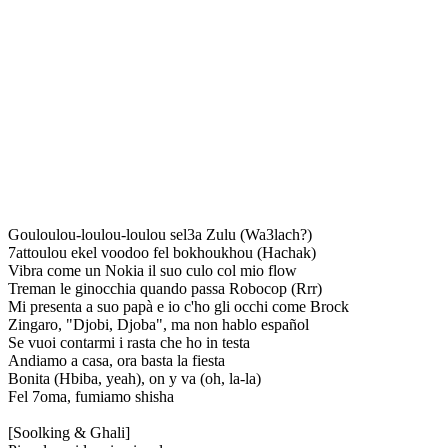
Gouloulou-loulou-loulou sel3a Zulu (Wa3lach?)
7attoulou ekel voodoo fel bokhoukhou (Hachak)
Vibra come un Nokia il suo culo col mio flow
Treman le ginocchia quando passa Robocop (Rrr)
Mi presenta a suo papà e io c'ho gli occhi come Brock
Zingaro, "Djobi, Djoba", ma non hablo español
Se vuoi contarmi i rasta che ho in testa
Andiamo a casa, ora basta la fiesta
Bonita (Hbiba, yeah), on y va (oh, la-la)
Fel 7oma, fumiamo shisha
[Soolking & Ghali]