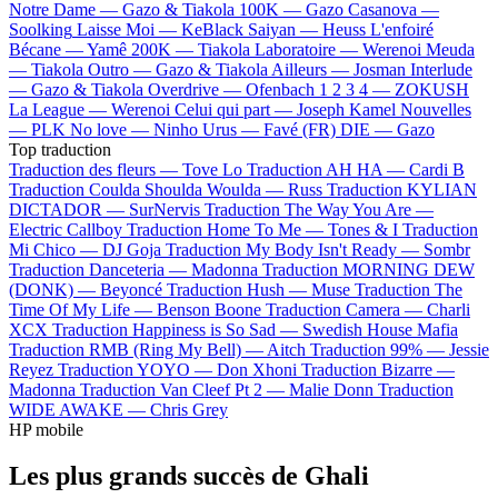
Notre Dame —
Gazo & Tiakola
100K —
Gazo
Casanova —
Soolking
Laisse Moi —
KeBlack
Saiyan —
Heuss L'enfoiré
Bécane —
Yamê
200K —
Tiakola
Laboratoire —
Werenoi
Meuda
—
Tiakola
Outro —
Gazo & Tiakola
Ailleurs —
Josman
Interlude
—
Gazo & Tiakola
Overdrive —
Ofenbach
1 2 3 4 —
ZOKUSH
La League —
Werenoi
Celui qui part —
Joseph Kamel
Nouvelles
—
PLK
No love —
Ninho
Urus —
Favé (FR)
DIE —
Gazo
Top traduction
Traduction des fleurs —
Tove Lo
Traduction AH HA —
Cardi B
Traduction Coulda Shoulda Woulda —
Russ
Traduction KYLIAN
DICTADOR —
SurNervis
Traduction The Way You Are —
Electric Callboy
Traduction Home To Me —
Tones & I
Traduction
Mi Chico —
DJ Goja
Traduction My Body Isn't Ready —
Sombr
Traduction Danceteria —
Madonna
Traduction MORNING DEW
(DONK) —
Beyoncé
Traduction Hush —
Muse
Traduction The
Time Of My Life —
Benson Boone
Traduction Camera —
Charli
XCX
Traduction Happiness is So Sad —
Swedish House Mafia
Traduction RMB (Ring My Bell) —
Aitch
Traduction 99% —
Jessie
Reyez
Traduction YOYO —
Don Xhoni
Traduction Bizarre —
Madonna
Traduction Van Cleef Pt 2 —
Malie Donn
Traduction
WIDE AWAKE —
Chris Grey
HP mobile
Les plus grands succès de Ghali