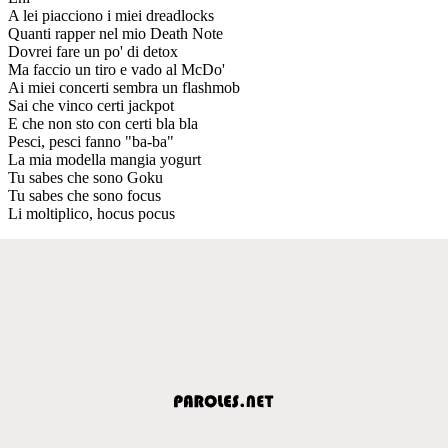
A lei piacciono i miei dreadlocks
Quanti rapper nel mio Death Note
Dovrei fare un po' di detox
Ma faccio un tiro e vado al McDo'
Ai miei concerti sembra un flashmob
Sai che vinco certi jackpot
E che non sto con certi bla bla
Pesci, pesci fanno "ba-ba"
La mia modella mangia yogurt
Tu sabes che sono Goku
Tu sabes che sono focus
Li moltiplico, hocus pocus