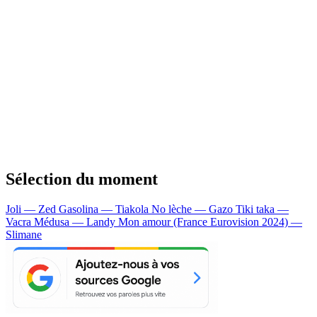
Sélection du moment
Joli — Zed
Gasolina — Tiakola
No lèche — Gazo
Tiki taka —
Vacra
Médusa — Landy
Mon amour (France Eurovision 2024) —
Slimane