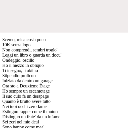
Scemo, mica costa poco
10K senza logo
Non comprendi, sembri troglo'
Leggi un libro o guarda un docu'
Ondeggio, oscillo
Ho il mezzo in obliquo
Ti insegno, ti abituo
Stipendio proficuo
Iniziato da dentro un garage
Ora sto a Deuxieme Étage
Ho sempre un escamotage
Il suo culo fa un derapage
Quanto è brutto avere tutto
Nei tuoi occhi zero fame
Estinguo rapper come il mutuo
Distinguo un frate' da un infame
Sei zeri nel mio deal
Sono happy come meal