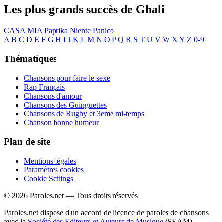
Les plus grands succès de Ghali
CASA MIA
Paprika
Niente Panico
A
B
C
D
E
F
G
H
I
J
K
L
M
N
O
P
Q
R
S
T
U
V
W
X
Y
Z
0-9
Thématiques
Chansons pour faire le sexe
Rap Français
Chansons d'amour
Chansons des Guinguettes
Chansons de Rugby et 3ème mi-temps
Chanson bonne humeur
Plan de site
Mentions légales
Paramètres cookies
Cookie Settings
© 2026 Paroles.net — Tous droits réservés
Paroles.net dispose d'un accord de licence de paroles de chansons
avec la
Société des Editeurs et Auteurs de Musique
(SEAM)