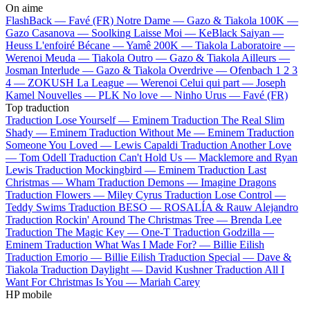
On aime
FlashBack —
Favé (FR)
Notre Dame —
Gazo & Tiakola
100K —
Gazo
Casanova —
Soolking
Laisse Moi —
KeBlack
Saiyan —
Heuss L'enfoiré
Bécane —
Yamê
200K —
Tiakola
Laboratoire —
Werenoi
Meuda —
Tiakola
Outro —
Gazo & Tiakola
Ailleurs —
Josman
Interlude —
Gazo & Tiakola
Overdrive —
Ofenbach
1 2 3
4 —
ZOKUSH
La League —
Werenoi
Celui qui part —
Joseph
Kamel
Nouvelles —
PLK
No love —
Ninho
Urus —
Favé (FR)
Top traduction
Traduction Lose Yourself —
Eminem
Traduction The Real Slim
Shady —
Eminem
Traduction Without Me —
Eminem
Traduction
Someone You Loved —
Lewis Capaldi
Traduction Another Love
—
Tom Odell
Traduction Can't Hold Us —
Macklemore and Ryan
Lewis
Traduction Mockingbird —
Eminem
Traduction Last
Christmas —
Wham
Traduction Demons —
Imagine Dragons
Traduction Flowers —
Miley Cyrus
Traduction Lose Control —
Teddy Swims
Traduction BESO —
ROSALÍA & Rauw Alejandro
Traduction Rockin' Around The Christmas Tree —
Brenda Lee
Traduction The Magic Key —
One-T
Traduction Godzilla —
Eminem
Traduction What Was I Made For? —
Billie Eilish
Traduction Emorio —
Billie Eilish
Traduction Special —
Dave &
Tiakola
Traduction Daylight —
David Kushner
Traduction All I
Want For Christmas Is You —
Mariah Carey
HP mobile