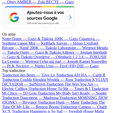
— Oboy
AMBER — Zola
BECTE — Gazo
On aime
Notre Dame —
Gazo & Tiakola
100K —
Gazo
Casanova —
Soolking
Laisse Moi —
KeBlack
Saiyan —
Heuss L'enfoiré
Bécane —
Yamê
200K —
Tiakola
Laboratoire —
Werenoi
Meuda
—
Tiakola
Outro —
Gazo & Tiakola
Ailleurs —
Josman
Interlude
—
Gazo & Tiakola
Overdrive —
Ofenbach
1 2 3 4 —
ZOKUSH
La League —
Werenoi
Celui qui part —
Joseph Kamel
Nouvelles
—
PLK
No love —
Ninho
Urus —
Favé (FR)
DIE —
Gazo
Top traduction
Traduction des fleurs —
Tove Lo
Traduction AH HA —
Cardi B
Traduction Coulda Shoulda Woulda —
Russ
Traduction KYLIAN
DICTADOR —
SurNervis
Traduction The Way You Are —
Electric Callboy
Traduction Home To Me —
Tones & I
Traduction
Mi Chico —
DJ Goja
Traduction My Body Isn't Ready —
Sombr
Traduction Danceteria —
Madonna
Traduction MORNING DEW
(DONK) —
Beyoncé
Traduction Hush —
Muse
Traduction The
Time Of My Life —
Benson Boone
Traduction Camera —
Charli
XCX
Traduction Happiness is So Sad —
Swedish House Mafia