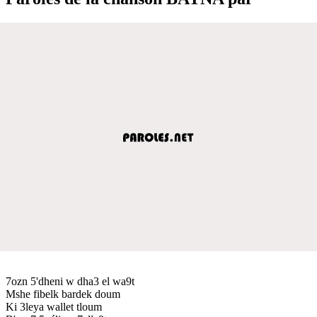
7ozn 5'dheni w dha3 el wa9t
Mshe fibelk bardek doum
Ki 3leya wallet tloum