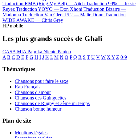
Traduction RMB (Ring My Bell) —
Aitch
Traduction 99% —
Jessie
Reyez
Traduction YOYO —
Don Xhoni
Traduction Bizarre —
Madonna
Traduction Van Cleef Pt 2 —
Malie Donn
Traduction
WIDE AWAKE —
Chris Grey
HP mobile
Les plus grands succès de Ghali
CASA MIA
Paprika
Niente Panico
A
B
C
D
E
F
G
H
I
J
K
L
M
N
O
P
Q
R
S
T
U
V
W
X
Y
Z
0-9
Thématiques
Chansons pour faire le sexe
Rap Français
Chansons d'amour
Chansons des Guinguettes
Chansons de Rugby et 3ème mi-temps
Chanson bonne humeur
Plan de site
Mentions légales