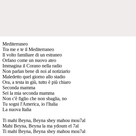
Mediterraneo
Tra me e te il Mediterraneo
Il volto familiare di un estraneo
Orfano come un nuovo ateo
Immagina il Corano nella radio
Non parlan bene di noi al notiziario
Maledetto quel giorno allo stadio
Ora, a testa in giù, tutto è più chiaro
Seconda mamma
Sei la mia seconda mamma
Non c'è figlio che non sbaglia, no
Tu sogni l'America, io l'Italia
La nuova Italia
Ti mahi Beyna, Beyna shey mahou mou7al
Mahi Beyna, Beyna la ma ydoum el 7al
Ti mahi Beyna, Beyna shey mahou mou7al