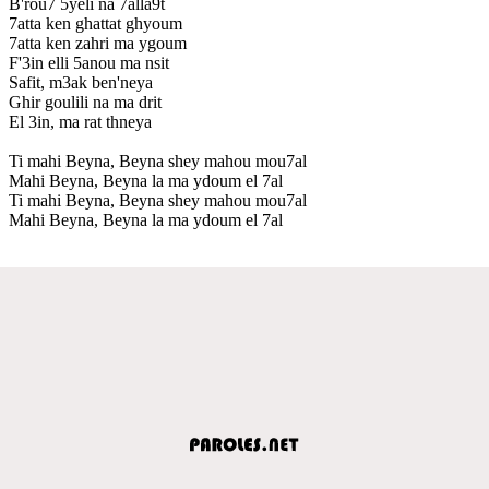
B'rou7 5yéli na 7alla9t
7atta ken ghattat ghyoum
7atta ken zahri ma ygoum
F'3in elli 5anou ma nsit
Safit, m3ak ben'neya
Ghir goulili na ma drit
El 3in, ma rat thneya
Ti mahi Beyna, Beyna shey mahou mou7al
Mahi Beyna, Beyna la ma ydoum el 7al
Ti mahi Beyna, Beyna shey mahou mou7al
Mahi Beyna, Beyna la ma ydoum el 7al