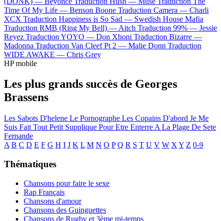
(DONK) —
Beyoncé
Traduction Hush —
Muse
Traduction The
Time Of My Life —
Benson Boone
Traduction Camera —
Charli
XCX
Traduction Happiness is So Sad —
Swedish House Mafia
Traduction RMB (Ring My Bell) —
Aitch
Traduction 99% —
Jessie
Reyez
Traduction YOYO —
Don Xhoni
Traduction Bizarre —
Madonna
Traduction Van Cleef Pt 2 —
Malie Donn
Traduction
WIDE AWAKE —
Chris Grey
HP mobile
Les plus grands succès de Georges
Brassens
Les Sabots D'helene
Le Pornographe
Les Copains D'abord
Je Me
Suis Fait Tout Petit
Supplique Pour Etre Enterre A La Plage De Sete
Fernande
A
B
C
D
E
F
G
H
I
J
K
L
M
N
O
P
Q
R
S
T
U
V
W
X
Y
Z
0-9
Thématiques
Chansons pour faire le sexe
Rap Français
Chansons d'amour
Chansons des Guinguettes
Chansons de Rugby et 3ème mi-temps