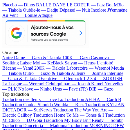
Placebo — Dinos
BALLE DANS LE COEUR — Ikaz Boi
M3lo
— Tiakola
Oublie-le — Dadju
Dépassé — Nuit Incolore
J't'emmène
Au Vent — Louise Attaque
On aime
Notre Dame —
Gazo & Tiakola
100K —
Gazo
Casanova —
Soolking
Laisse Moi —
KeBlack
Saiyan —
Heuss L'enfoiré
Bécane —
Yamê
200K —
Tiakola
Laboratoire —
Werenoi
Meuda
—
Tiakola
Outro —
Gazo & Tiakola
Ailleurs —
Josman
Interlude
—
Gazo & Tiakola
Overdrive —
Ofenbach
1 2 3 4 —
ZOKUSH
La League —
Werenoi
Celui qui part —
Joseph Kamel
Nouvelles
—
PLK
No love —
Ninho
Urus —
Favé (FR)
DIE —
Gazo
Top traduction
Traduction des fleurs —
Tove Lo
Traduction AH HA —
Cardi B
Traduction Coulda Shoulda Woulda —
Russ
Traduction KYLIAN
DICTADOR —
SurNervis
Traduction The Way You Are —
Electric Callboy
Traduction Home To Me —
Tones & I
Traduction
Mi Chico —
DJ Goja
Traduction My Body Isn't Ready —
Sombr
Traduction Danceteria —
Madonna
Traduction MORNING DEW