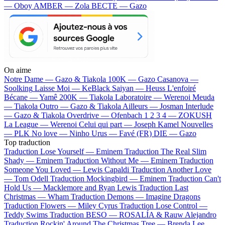
— Oboy
AMBER — Zola
BECTE — Gazo
On aime
Notre Dame —
Gazo & Tiakola
100K —
Gazo
Casanova —
Soolking
Laisse Moi —
KeBlack
Saiyan —
Heuss L'enfoiré
Bécane —
Yamê
200K —
Tiakola
Laboratoire —
Werenoi
Meuda
—
Tiakola
Outro —
Gazo & Tiakola
Ailleurs —
Josman
Interlude
—
Gazo & Tiakola
Overdrive —
Ofenbach
1 2 3 4 —
ZOKUSH
La League —
Werenoi
Celui qui part —
Joseph Kamel
Nouvelles
—
PLK
No love —
Ninho
Urus —
Favé (FR)
DIE —
Gazo
Top traduction
Traduction Lose Yourself —
Eminem
Traduction The Real Slim
Shady —
Eminem
Traduction Without Me —
Eminem
Traduction
Someone You Loved —
Lewis Capaldi
Traduction Another Love
—
Tom Odell
Traduction Mockingbird —
Eminem
Traduction Can't
Hold Us —
Macklemore and Ryan Lewis
Traduction Last
Christmas —
Wham
Traduction Demons —
Imagine Dragons
Traduction Flowers —
Miley Cyrus
Traduction Lose Control —
Teddy Swims
Traduction BESO —
ROSALÍA & Rauw Alejandro
Traduction Rockin' Around The Christmas Tree —
Brenda Lee