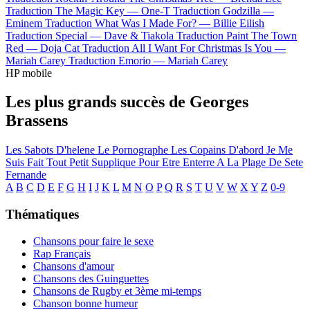
Traduction The Magic Key —
One-T
Traduction Godzilla —
Eminem
Traduction What Was I Made For? —
Billie Eilish
Traduction Special —
Dave & Tiakola
Traduction Paint The Town
Red —
Doja Cat
Traduction All I Want For Christmas Is You —
Mariah Carey
Traduction Emorio —
Mariah Carey
HP mobile
Les plus grands succès de Georges
Brassens
Les Sabots D'helene
Le Pornographe
Les Copains D'abord
Je Me
Suis Fait Tout Petit
Supplique Pour Etre Enterre A La Plage De Sete
Fernande
A
B
C
D
E
F
G
H
I
J
K
L
M
N
O
P
Q
R
S
T
U
V
W
X
Y
Z
0-9
Thématiques
Chansons pour faire le sexe
Rap Français
Chansons d'amour
Chansons des Guinguettes
Chansons de Rugby et 3ème mi-temps
Chanson bonne humeur