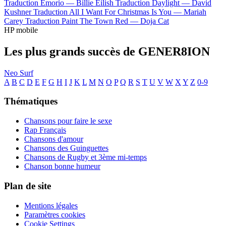
Traduction Emorio —
Billie Eilish
Traduction Daylight —
David
Kushner
Traduction All I Want For Christmas Is You —
Mariah
Carey
Traduction Paint The Town Red —
Doja Cat
HP mobile
Les plus grands succès de GENER8ION
Neo Surf
A
B
C
D
E
F
G
H
I
J
K
L
M
N
O
P
Q
R
S
T
U
V
W
X
Y
Z
0-9
Thématiques
Chansons pour faire le sexe
Rap Français
Chansons d'amour
Chansons des Guinguettes
Chansons de Rugby et 3ème mi-temps
Chanson bonne humeur
Plan de site
Mentions légales
Paramètres cookies
Cookie Settings