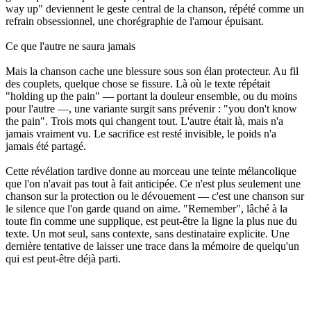
way up" deviennent le geste central de la chanson, répété comme un
refrain obsessionnel, une chorégraphie de l'amour épuisant.
Ce que l'autre ne saura jamais
Mais la chanson cache une blessure sous son élan protecteur. Au fil
des couplets, quelque chose se fissure. Là où le texte répétait
"holding up the pain" — portant la douleur ensemble, ou du moins
pour l'autre —, une variante surgit sans prévenir : "you don't know
the pain". Trois mots qui changent tout. L'autre était là, mais n'a
jamais vraiment vu. Le sacrifice est resté invisible, le poids n'a
jamais été partagé.
Cette révélation tardive donne au morceau une teinte mélancolique
que l'on n'avait pas tout à fait anticipée. Ce n'est plus seulement une
chanson sur la protection ou le dévouement — c'est une chanson sur
le silence que l'on garde quand on aime. "Remember", lâché à la
toute fin comme une supplique, est peut-être la ligne la plus nue du
texte. Un mot seul, sans contexte, sans destinataire explicite. Une
dernière tentative de laisser une trace dans la mémoire de quelqu'un
qui est peut-être déjà parti.