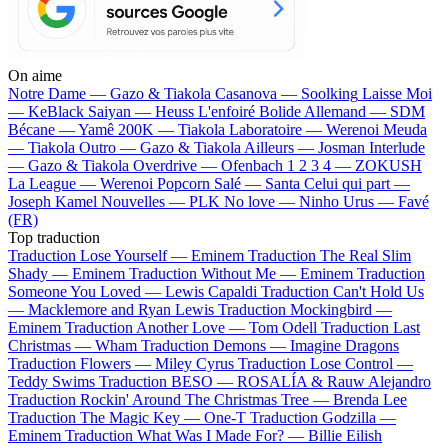
On aime
Notre Dame —
Gazo & Tiakola
Casanova —
Soolking
Laisse Moi
—
KeBlack
Saiyan —
Heuss L'enfoiré
Bolide Allemand —
SDM
Bécane —
Yamê
200K —
Tiakola
Laboratoire —
Werenoi
Meuda
—
Tiakola
Outro —
Gazo & Tiakola
Ailleurs —
Josman
Interlude
—
Gazo & Tiakola
Overdrive —
Ofenbach
1 2 3 4 —
ZOKUSH
La League —
Werenoi
Popcorn Salé —
Santa
Celui qui part —
Joseph Kamel
Nouvelles —
PLK
No love —
Ninho
Urus —
Favé
(FR)
Top traduction
Traduction Lose Yourself —
Eminem
Traduction The Real Slim
Shady —
Eminem
Traduction Without Me —
Eminem
Traduction
Someone You Loved —
Lewis Capaldi
Traduction Can't Hold Us
—
Macklemore and Ryan Lewis
Traduction Mockingbird —
Eminem
Traduction Another Love —
Tom Odell
Traduction Last
Christmas —
Wham
Traduction Demons —
Imagine Dragons
Traduction Flowers —
Miley Cyrus
Traduction Lose Control —
Teddy Swims
Traduction BESO —
ROSALÍA & Rauw Alejandro
Traduction Rockin' Around The Christmas Tree —
Brenda Lee
Traduction The Magic Key —
One-T
Traduction Godzilla —
Eminem
Traduction What Was I Made For? —
Billie Eilish