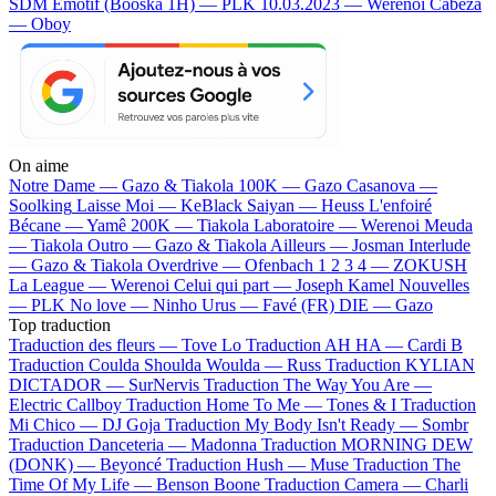
SDM
Emotif (Booska 1H) — PLK
10.03.2023 — Werenoi
Cabeza
— Oboy
On aime
Notre Dame —
Gazo & Tiakola
100K —
Gazo
Casanova —
Soolking
Laisse Moi —
KeBlack
Saiyan —
Heuss L'enfoiré
Bécane —
Yamê
200K —
Tiakola
Laboratoire —
Werenoi
Meuda
—
Tiakola
Outro —
Gazo & Tiakola
Ailleurs —
Josman
Interlude
—
Gazo & Tiakola
Overdrive —
Ofenbach
1 2 3 4 —
ZOKUSH
La League —
Werenoi
Celui qui part —
Joseph Kamel
Nouvelles
—
PLK
No love —
Ninho
Urus —
Favé (FR)
DIE —
Gazo
Top traduction
Traduction des fleurs —
Tove Lo
Traduction AH HA —
Cardi B
Traduction Coulda Shoulda Woulda —
Russ
Traduction KYLIAN
DICTADOR —
SurNervis
Traduction The Way You Are —
Electric Callboy
Traduction Home To Me —
Tones & I
Traduction
Mi Chico —
DJ Goja
Traduction My Body Isn't Ready —
Sombr
Traduction Danceteria —
Madonna
Traduction MORNING DEW
(DONK) —
Beyoncé
Traduction Hush —
Muse
Traduction The
Time Of My Life —
Benson Boone
Traduction Camera —
Charli