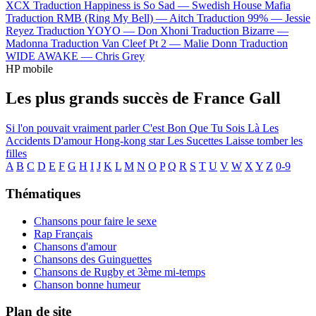
XCX
Traduction Happiness is So Sad —
Swedish House Mafia
Traduction RMB (Ring My Bell) —
Aitch
Traduction 99% —
Jessie
Reyez
Traduction YOYO —
Don Xhoni
Traduction Bizarre —
Madonna
Traduction Van Cleef Pt 2 —
Malie Donn
Traduction
WIDE AWAKE —
Chris Grey
HP mobile
Les plus grands succès de France Gall
Si l'on pouvait vraiment parler
C'est Bon Que Tu Sois Là
Les
Accidents D'amour
Hong-kong star
Les Sucettes
Laisse tomber les
filles
A
B
C
D
E
F
G
H
I
J
K
L
M
N
O
P
Q
R
S
T
U
V
W
X
Y
Z
0-9
Thématiques
Chansons pour faire le sexe
Rap Français
Chansons d'amour
Chansons des Guinguettes
Chansons de Rugby et 3ème mi-temps
Chanson bonne humeur
Plan de site