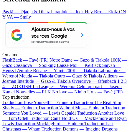
Pas là — Djadja & Dinaz
Parapluie — Jeck
Hey Bro — Eloïz
ON
Y VA — Smily
On aime
FlashBack —
Favé (FR)
Notre Dame —
Gazo & Tiakola
100K —
Gazo
Casanova —
Soolking
Laisse Moi —
KeBlack
Saiyan —
Heuss L'enfoiré
Bécane —
Yamê
200K —
Tiakola
Laboratoire —
Werenoi
Meuda —
Tiakola
Outro —
Gazo & Tiakola
Ailleurs —
Josman
Interlude —
Gazo & Tiakola
Overdrive —
Ofenbach
1 2 3
4 —
ZOKUSH
La League —
Werenoi
Celui qui part —
Joseph
Kamel
Nouvelles —
PLK
No love —
Ninho
Urus —
Favé (FR)
Top traduction
Traduction Lose Yourself —
Eminem
Traduction The Real Slim
Shady —
Eminem
Traduction Without Me —
Eminem
Traduction
Someone You Loved —
Lewis Capaldi
Traduction Another Love
—
Tom Odell
Traduction Can't Hold Us —
Macklemore and Ryan
Lewis
Traduction Mockingbird —
Eminem
Traduction Last
Christmas —
Wham
Traduction Demons —
Imagine Dragons