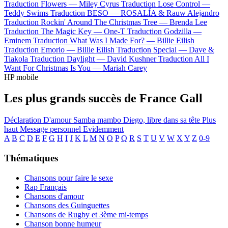
Traduction Flowers —
Miley Cyrus
Traduction Lose Control —
Teddy Swims
Traduction BESO —
ROSALÍA & Rauw Alejandro
Traduction Rockin' Around The Christmas Tree —
Brenda Lee
Traduction The Magic Key —
One-T
Traduction Godzilla —
Eminem
Traduction What Was I Made For? —
Billie Eilish
Traduction Emorio —
Billie Eilish
Traduction Special —
Dave &
Tiakola
Traduction Daylight —
David Kushner
Traduction All I
Want For Christmas Is You —
Mariah Carey
HP mobile
Les plus grands succès de France Gall
Déclaration D'amour
Samba mambo
Diego, libre dans sa tête
Plus
haut
Message personnel
Evidemment
A
B
C
D
E
F
G
H
I
J
K
L
M
N
O
P
Q
R
S
T
U
V
W
X
Y
Z
0-9
Thématiques
Chansons pour faire le sexe
Rap Français
Chansons d'amour
Chansons des Guinguettes
Chansons de Rugby et 3ème mi-temps
Chanson bonne humeur