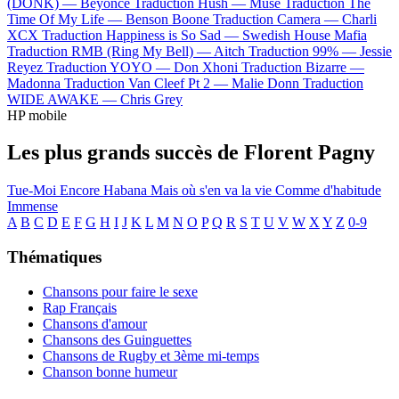
(DONK) —
Beyoncé
Traduction Hush —
Muse
Traduction The
Time Of My Life —
Benson Boone
Traduction Camera —
Charli
XCX
Traduction Happiness is So Sad —
Swedish House Mafia
Traduction RMB (Ring My Bell) —
Aitch
Traduction 99% —
Jessie
Reyez
Traduction YOYO —
Don Xhoni
Traduction Bizarre —
Madonna
Traduction Van Cleef Pt 2 —
Malie Donn
Traduction
WIDE AWAKE —
Chris Grey
HP mobile
Les plus grands succès de Florent Pagny
Tue-Moi
Encore
Habana
Mais où s'en va la vie
Comme d'habitude
Immense
A
B
C
D
E
F
G
H
I
J
K
L
M
N
O
P
Q
R
S
T
U
V
W
X
Y
Z
0-9
Thématiques
Chansons pour faire le sexe
Rap Français
Chansons d'amour
Chansons des Guinguettes
Chansons de Rugby et 3ème mi-temps
Chanson bonne humeur