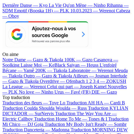
Dernière Danse — Kyo
La Vie Qu'on Mène — Ninho
Rihanna —
SDM
Emotif (Booska 1H) — PLK
10.03.2023 — Werenoi
Cabeza
— Oboy
On aime
Notre Dame —
Gazo & Tiakola
100K —
Gazo
Casanova —
Soolking
Laisse Moi —
KeBlack
Saiyan —
Heuss L'enfoiré
Bécane —
Yamê
200K —
Tiakola
Laboratoire —
Werenoi
Meuda
—
Tiakola
Outro —
Gazo & Tiakola
Ailleurs —
Josman
Interlude
—
Gazo & Tiakola
Overdrive —
Ofenbach
1 2 3 4 —
ZOKUSH
La League —
Werenoi
Celui qui part —
Joseph Kamel
Nouvelles
—
PLK
No love —
Ninho
Urus —
Favé (FR)
DIE —
Gazo
Top traduction
Traduction des fleurs —
Tove Lo
Traduction AH HA —
Cardi B
Traduction Coulda Shoulda Woulda —
Russ
Traduction KYLIAN
DICTADOR —
SurNervis
Traduction The Way You Are —
Electric Callboy
Traduction Home To Me —
Tones & I
Traduction
Mi Chico —
DJ Goja
Traduction My Body Isn't Ready —
Sombr
Traduction Danceteria —
Madonna
Traduction MORNING DEW