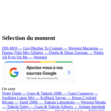
Sélection du moment
DIS-MOI — Guy2Bezbar
Tu Connais — Werenoi
Macarena —
Damso
J'fais Mes Affaires — Djadja & Dinaz
Eurostar — Ninho
All Eyes On Me — Werenoi
On aime
Notre Dame —
Gazo & Tiakola
100K —
Gazo
Casanova —
Soolking
Laisse Moi —
KeBlack
Saiyan —
Heuss L'enfoiré
Bécane —
Yamê
200K —
Tiakola
Laboratoire —
Werenoi
Meuda
—
Tiakola
Outro —
Gazo & Tiakola
Ailleurs —
Josman
Interlude