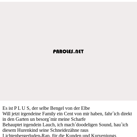
Es ist P L U S, der selbe Bengel von der Elbe
Will jetzt irgendeine Family ein Cent von mir haben, fahr´ich direkt
in den Garten un besorg´mir meine Scharfe
Behauptet irgendein Lauch, ich mach´doodeligen Sound, hau´ich
diesem Hurenkind seine Schneidezähne raus
Lichtenbergerluden-Rap, für die Kunden und Kurvenjungs