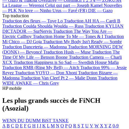
—
Gazo & Tiakola
Overdrive —
Ofenbach
1 2 3 4 —
ZOKUSH
La League —
Werenoi
Celui qui part —
Joseph Kamel
Nouvelles
—
PLK
No love —
Ninho
Urus —
Favé (FR)
DIE —
Gazo
Top traduction
Traduction des fleurs —
Tove Lo
Traduction AH HA —
Cardi B
Traduction Coulda Shoulda Woulda —
Russ
Traduction KYLIAN
DICTADOR —
SurNervis
Traduction The Way You Are —
Electric Callboy
Traduction Home To Me —
Tones & I
Traduction
Mi Chico —
DJ Goja
Traduction My Body Isn't Ready —
Sombr
Traduction Danceteria —
Madonna
Traduction MORNING DEW
(DONK) —
Beyoncé
Traduction Hush —
Muse
Traduction The
Time Of My Life —
Benson Boone
Traduction Camera —
Charli
XCX
Traduction Happiness is So Sad —
Swedish House Mafia
Traduction RMB (Ring My Bell) —
Aitch
Traduction 99% —
Jessie
Reyez
Traduction YOYO —
Don Xhoni
Traduction Bizarre —
Madonna
Traduction Van Cleef Pt 2 —
Malie Donn
Traduction
WIDE AWAKE —
Chris Grey
HP mobile
Les plus grands succès de FiNCH
(Asozial)
WENN DU DUMM BiST
TANKE
A
B
C
D
E
F
G
H
I
J
K
L
M
N
O
P
Q
R
S
T
U
V
W
X
Y
Z
0-9