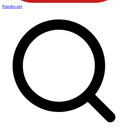
Paroles
.net