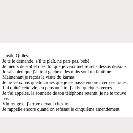
[Justin Quiles]
Je te le demande, s’il te plaît, ne pars pas, bébé
Je meurs de soif et c’est toi que je veux mettre sens dessus dessous
Je sais bien que j’ai tout gâche et les nuits sont un fantôme
Maintenant je reçois la visite du karma
Je ne veux pas que tu croies que je les passe encore avec ces folles
J’ai quitté cette vie, en pensant à toi j’ai bu quelques verres
Je t’ai appelée, la sonnerie de ton téléphone retentit, je ne te trouve
pas
Vin rouge et j’arrive devant chez toi
Je rappelle encore quand on refusait le cinquième amendement