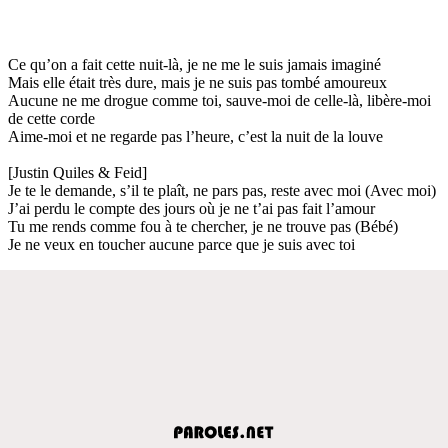
Ce qu’on a fait cette nuit-là, je ne me le suis jamais imaginé
Mais elle était très dure, mais je ne suis pas tombé amoureux
Aucune ne me drogue comme toi, sauve-moi de celle-là, libère-moi
de cette corde
Aime-moi et ne regarde pas l’heure, c’est la nuit de la louve
[Justin Quiles & Feid]
Je te le demande, s’il te plaît, ne pars pas, reste avec moi (Avec moi)
J’ai perdu le compte des jours où je ne t’ai pas fait l’amour
Tu me rends comme fou à te chercher, je ne trouve pas (Bébé)
Je ne veux en toucher aucune parce que je suis avec toi