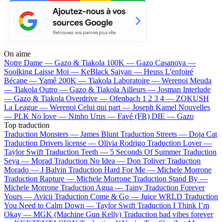
On aime
Notre Dame —
Gazo & Tiakola
100K —
Gazo
Casanova —
Soolking
Laisse Moi —
KeBlack
Saiyan —
Heuss L'enfoiré
Bécane —
Yamê
200K —
Tiakola
Laboratoire —
Werenoi
Meuda
—
Tiakola
Outro —
Gazo & Tiakola
Ailleurs —
Josman
Interlude
—
Gazo & Tiakola
Overdrive —
Ofenbach
1 2 3 4 —
ZOKUSH
La League —
Werenoi
Celui qui part —
Joseph Kamel
Nouvelles
—
PLK
No love —
Ninho
Urus —
Favé (FR)
DIE —
Gazo
Top traduction
Traduction Monsters —
James Blunt
Traduction Streets —
Doja Cat
Traduction Drivers license —
Olivia Rodrigo
Traduction Lover —
Taylor Swift
Traduction Teeth —
5 Seconds Of Summer
Traduction
Seya —
Morad
Traduction No Idea —
Don Toliver
Traduction
Morado —
J Balvin
Traduction Hard For Me —
Michele Morrone
Traduction Rapture —
Michele Morrone
Traduction Stand By —
Michele Morrone
Traduction Agua —
Tainy
Traduction Forever
Yours —
Avicii
Traduction Come & Go —
Juice WRLD
Traduction
You Need to Calm Down —
Taylor Swift
Traduction I Think I’m
Okay —
MGK (Machine Gun Kelly)
Traduction bad vibes forever