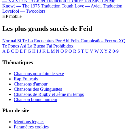
—
XXXTENTACION
Traduction If You're Too Shy (Let Me
Know) —
The 1975
Traduction Tough Love —
Avicii
Traduction
Lovefool —
Twocolors
HP mobile
Les plus grands succès de Feid
Normal
Si Te La Encuentras Por Ahí
Feliz Cumpleaños Ferxxo
XQ
Te Pones Así
La Buena Fai
Prohibidox
A
B
C
D
E
F
G
H
I
J
K
L
M
N
O
P
Q
R
S
T
U
V
W
X
Y
Z
0-9
Thématiques
Chansons pour faire le sexe
Rap Français
Chansons d'amour
Chansons des Guinguettes
Chansons de Rugby et 3ème mi-temps
Chanson bonne humeur
Plan de site
Mentions légales
Paramètres cookies