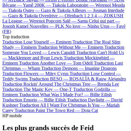
Bécane —
Yamê
200K —
Tiakola
Laboratoire —
Werenoi
Meuda
—
Tiakola
Outro —
Gazo & Tiakola
Ailleurs —
Josman
Interlude
—
Gazo & Tiakola
Overdrive —
Ofenbach
1 2 3 4 —
ZOKUSH
La League —
Werenoi
Popcorn Salé —
Santa
Celui qui part —
Joseph Kamel
Nouvelles —
PLK
No love —
Ninho
Urus —
Favé
(FR)
Top traduction
Traduction Lose Yourself —
Eminem
Traduction The Real Slim
Shady —
Eminem
Traduction Without Me —
Eminem
Traduction
Someone You Loved —
Lewis Capaldi
Traduction Can't Hold Us
—
Macklemore and Ryan Lewis
Traduction Mockingbird —
Eminem
Traduction Another Love —
Tom Odell
Traduction Last
Christmas —
Wham
Traduction Demons —
Imagine Dragons
Traduction Flowers —
Miley Cyrus
Traduction Lose Control —
Teddy Swims
Traduction BESO —
ROSALÍA & Rauw Alejandro
Traduction Rockin' Around The Christmas Tree —
Brenda Lee
Traduction The Magic Key —
One-T
Traduction Godzilla —
Eminem
Traduction What Was I Made For? —
Billie Eilish
Traduction Emorio —
Billie Eilish
Traduction Daylight —
David
Kushner
Traduction All I Want For Christmas Is You —
Mariah
Carey
Traduction Paint The Town Red —
Doja Cat
HP mobile
Les plus grands succès de Feid