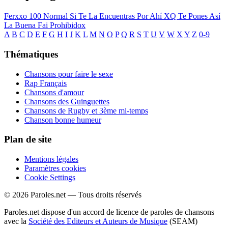
Ferxxo 100
Normal
Si Te La Encuentras Por Ahí
XQ Te Pones Así
La Buena Fai
Prohibidox
A
B
C
D
E
F
G
H
I
J
K
L
M
N
O
P
Q
R
S
T
U
V
W
X
Y
Z
0-9
Thématiques
Chansons pour faire le sexe
Rap Français
Chansons d'amour
Chansons des Guinguettes
Chansons de Rugby et 3ème mi-temps
Chanson bonne humeur
Plan de site
Mentions légales
Paramètres cookies
Cookie Settings
© 2026 Paroles.net — Tous droits réservés
Paroles.net dispose d'un accord de licence de paroles de chansons
avec la
Société des Editeurs et Auteurs de Musique
(SEAM)