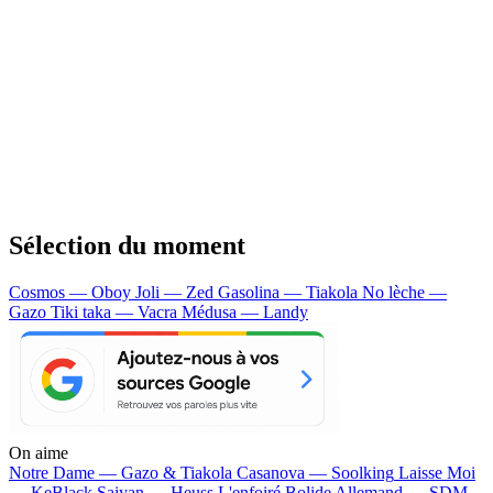
Sélection du moment
Cosmos — Oboy
Joli — Zed
Gasolina — Tiakola
No lèche —
Gazo
Tiki taka — Vacra
Médusa — Landy
On aime
Notre Dame —
Gazo & Tiakola
Casanova —
Soolking
Laisse Moi
—
KeBlack
Saiyan —
Heuss L'enfoiré
Bolide Allemand —
SDM