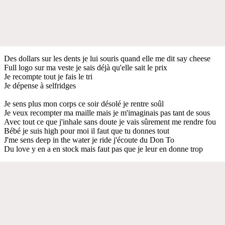
Des dollars sur les dents je lui souris quand elle me dit say cheese
Full logo sur ma veste je sais déjà qu'elle sait le prix
Je recompte tout je fais le tri
Je dépense à selfridges
Je sens plus mon corps ce soir désolé je rentre soûl
Je veux recompter ma maille mais je m'imaginais pas tant de sous
Avec tout ce que j'inhale sans doute je vais sûrement me rendre fou
Bébé je suis high pour moi il faut que tu donnes tout
J'me sens deep in the water je ride j'écoute du Don To
Du love y en a en stock mais faut pas que je leur en donne trop