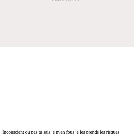
Inconscient ou pas tu sais je m'en fous je les prends les risques