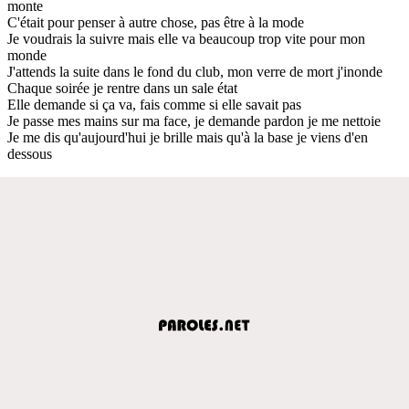
monte
C'était pour penser à autre chose, pas être à la mode
Je voudrais la suivre mais elle va beaucoup trop vite pour mon
monde
J'attends la suite dans le fond du club, mon verre de mort j'inonde
Chaque soirée je rentre dans un sale état
Elle demande si ça va, fais comme si elle savait pas
Je passe mes mains sur ma face, je demande pardon je me nettoie
Je me dis qu'aujourd'hui je brille mais qu'à la base je viens d'en
dessous