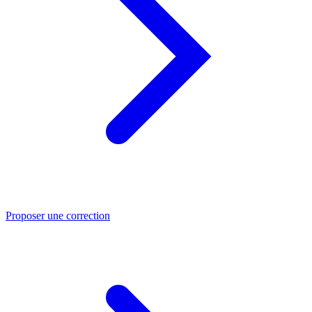
Proposer une correction