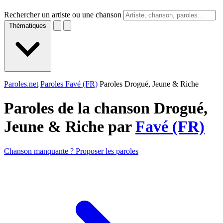
Rechercher un artiste ou une chanson
Thématiques
Paroles.net
Paroles Favé (FR)
Paroles Drogué, Jeune & Riche
Paroles de la chanson Drogué,
Jeune & Riche par
Favé (FR)
Chanson manquante ? Proposer les paroles