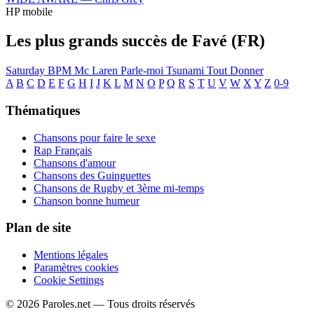
HP mobile
Les plus grands succès de Favé (FR)
Saturday
BPM
Mc Laren
Parle-moi
Tsunami
Tout Donner
A
B
C
D
E
F
G
H
I
J
K
L
M
N
O
P
Q
R
S
T
U
V
W
X
Y
Z
0-9
Thématiques
Chansons pour faire le sexe
Rap Français
Chansons d'amour
Chansons des Guinguettes
Chansons de Rugby et 3ème mi-temps
Chanson bonne humeur
Plan de site
Mentions légales
Paramètres cookies
Cookie Settings
© 2026 Paroles.net — Tous droits réservés