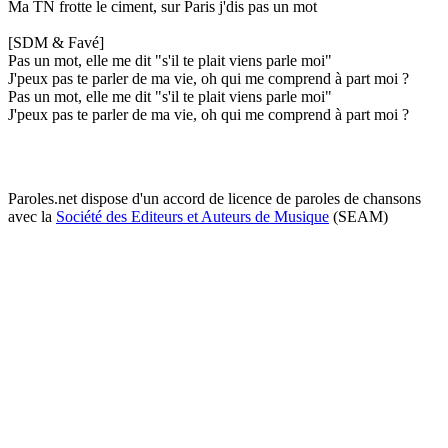
Ma TN frotte le ciment, sur Paris j'dis pas un mot
[SDM & Favé]
Pas un mot, elle me dit "s'il te plait viens parle moi"
J'peux pas te parler de ma vie, oh qui me comprend à part moi ?
Pas un mot, elle me dit "s'il te plait viens parle moi"
J'peux pas te parler de ma vie, oh qui me comprend à part moi ?
Paroles.net dispose d'un accord de licence de paroles de chansons
avec la
Société des Editeurs et Auteurs de Musique
(SEAM)