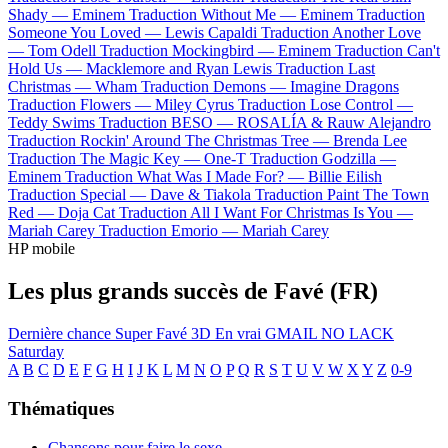
Shady —
Eminem
Traduction Without Me —
Eminem
Traduction
Someone You Loved —
Lewis Capaldi
Traduction Another Love
—
Tom Odell
Traduction Mockingbird —
Eminem
Traduction Can't
Hold Us —
Macklemore and Ryan Lewis
Traduction Last
Christmas —
Wham
Traduction Demons —
Imagine Dragons
Traduction Flowers —
Miley Cyrus
Traduction Lose Control —
Teddy Swims
Traduction BESO —
ROSALÍA & Rauw Alejandro
Traduction Rockin' Around The Christmas Tree —
Brenda Lee
Traduction The Magic Key —
One-T
Traduction Godzilla —
Eminem
Traduction What Was I Made For? —
Billie Eilish
Traduction Special —
Dave & Tiakola
Traduction Paint The Town
Red —
Doja Cat
Traduction All I Want For Christmas Is You —
Mariah Carey
Traduction Emorio —
Mariah Carey
HP mobile
Les plus grands succès de Favé (FR)
Dernière chance
Super Favé 3D
En vrai
GMAIL
NO LACK
Saturday
A
B
C
D
E
F
G
H
I
J
K
L
M
N
O
P
Q
R
S
T
U
V
W
X
Y
Z
0-9
Thématiques
Chansons pour faire le sexe