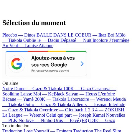
Sélection du moment
Placebo — Dinos
BALLE DANS LE COEUR — Ikaz Boi
M3lo
— Tiakola
Oublie-le — Dadju
Dépassé — Nuit Incolore
J't'emmène
Au Vent — Louise Attaque
On aime
Notre Dame —
Gazo & Tiakola
100K —
Gazo
Casanova —
Soolking
Laisse Moi —
KeBlack
Saiyan —
Heuss L'enfoiré
Bécane —
Yamê
200K —
Tiakola
Laboratoire —
Werenoi
Meuda
—
Tiakola
Outro —
Gazo & Tiakola
Ailleurs —
Josman
Interlude
—
Gazo & Tiakola
Overdrive —
Ofenbach
1 2 3 4 —
ZOKUSH
La League —
Werenoi
Celui qui part —
Joseph Kamel
Nouvelles
—
PLK
No love —
Ninho
Urus —
Favé (FR)
DIE —
Gazo
Top traduction
Traduction Lose Yourself —
Eminem
Traduction The Real Slim