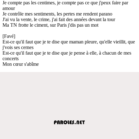
Je compte pas les centimes, je compte pas ce que j'peux faire par
amour
Je contrôle mes sentiments, les pertes me rendent parano
J'ai vu la vente, le crime, j'ai fait des années devant la tour
Ma TN frotte le ciment, sur Paris j'dis pas un mot
[Favé]
Est-ce qu'il faut que je te dise que maman pleure, qu'elle vieillit, que
j'vois ses cernes
Est-ce qu'il faut que je te dise que je pense à elle, à chacun de mes
concerts
Mon cœur s'abîme