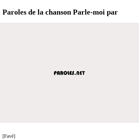
Paroles de la chanson Parle-moi par
[Favé]