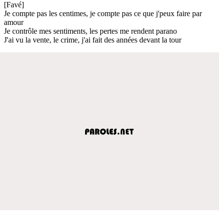
[Favé]
Je compte pas les centimes, je compte pas ce que j'peux faire par
amour
Je contrôle mes sentiments, les pertes me rendent parano
J'ai vu la vente, le crime, j'ai fait des années devant la tour