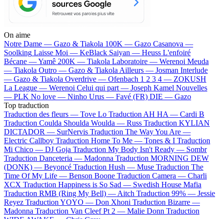
On aime
Notre Dame —
Gazo & Tiakola
100K —
Gazo
Casanova —
Soolking
Laisse Moi —
KeBlack
Saiyan —
Heuss L'enfoiré
Bécane —
Yamê
200K —
Tiakola
Laboratoire —
Werenoi
Meuda
—
Tiakola
Outro —
Gazo & Tiakola
Ailleurs —
Josman
Interlude
—
Gazo & Tiakola
Overdrive —
Ofenbach
1 2 3 4 —
ZOKUSH
La League —
Werenoi
Celui qui part —
Joseph Kamel
Nouvelles
—
PLK
No love —
Ninho
Urus —
Favé (FR)
DIE —
Gazo
Top traduction
Traduction des fleurs —
Tove Lo
Traduction AH HA —
Cardi B
Traduction Coulda Shoulda Woulda —
Russ
Traduction KYLIAN
DICTADOR —
SurNervis
Traduction The Way You Are —
Electric Callboy
Traduction Home To Me —
Tones & I
Traduction
Mi Chico —
DJ Goja
Traduction My Body Isn't Ready —
Sombr
Traduction Danceteria —
Madonna
Traduction MORNING DEW
(DONK) —
Beyoncé
Traduction Hush —
Muse
Traduction The
Time Of My Life —
Benson Boone
Traduction Camera —
Charli
XCX
Traduction Happiness is So Sad —
Swedish House Mafia
Traduction RMB (Ring My Bell) —
Aitch
Traduction 99% —
Jessie
Reyez
Traduction YOYO —
Don Xhoni
Traduction Bizarre —
Madonna
Traduction Van Cleef Pt 2 —
Malie Donn
Traduction