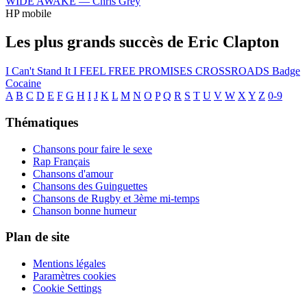
WIDE AWAKE —
Chris Grey
HP mobile
Les plus grands succès de Eric Clapton
I Can't Stand It
I FEEL FREE
PROMISES
CROSSROADS
Badge
Cocaine
A
B
C
D
E
F
G
H
I
J
K
L
M
N
O
P
Q
R
S
T
U
V
W
X
Y
Z
0-9
Thématiques
Chansons pour faire le sexe
Rap Français
Chansons d'amour
Chansons des Guinguettes
Chansons de Rugby et 3ème mi-temps
Chanson bonne humeur
Plan de site
Mentions légales
Paramètres cookies
Cookie Settings