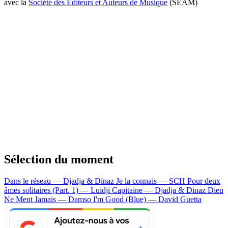
avec la
Société des Editeurs et Auteurs de Musique
(SEAM)
Sélection du moment
Dans le réseau — Djadja & Dinaz
Je la connais — SCH
Pour deux
âmes solitaires (Part. 1) — Luidji
Capitaine — Djadja & Dinaz
Dieu
Ne Ment Jamais — Damso
I'm Good (Blue) — David Guetta