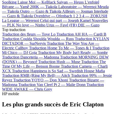
Soolking
Laisse Moi —
KeBlack
Saiyan —
Heuss L'enfoiré
Bécane —
Yamê
200K —
Tiakola
Laboratoire —
Werenoi
Meuda
—
Tiakola
Outro —
Gazo & Tiakola
Ailleurs —
Josman
Interlude
—
Gazo & Tiakola
Overdrive —
Ofenbach
1 2 3 4 —
ZOKUSH
La League —
Werenoi
Celui qui part —
Joseph Kamel
Nouvelles
—
PLK
No love —
Ninho
Urus —
Favé (FR)
DIE —
Gazo
Top traduction
Traduction des fleurs —
Tove Lo
Traduction AH HA —
Cardi B
Traduction Coulda Shoulda Woulda —
Russ
Traduction KYLIAN
DICTADOR —
SurNervis
Traduction The Way You Are —
Electric Callboy
Traduction Home To Me —
Tones & I
Traduction
Mi Chico —
DJ Goja
Traduction My Body Isn't Ready —
Sombr
Traduction Danceteria —
Madonna
Traduction MORNING DEW
(DONK) —
Beyoncé
Traduction Hush —
Muse
Traduction The
Time Of My Life —
Benson Boone
Traduction Camera —
Charli
XCX
Traduction Happiness is So Sad —
Swedish House Mafia
Traduction RMB (Ring My Bell) —
Aitch
Traduction 99% —
Jessie
Reyez
Traduction YOYO —
Don Xhoni
Traduction Bizarre —
Madonna
Traduction Van Cleef Pt 2 —
Malie Donn
Traduction
WIDE AWAKE —
Chris Grey
HP mobile
Les plus grands succès de Eric Clapton