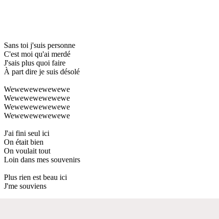
Sans toi j'suis personne
C'est moi qu'ai merdé
J'sais plus quoi faire
À part dire je suis désolé
Wewewewewewewe
Wewewewewewewe
Wewewewewewewe
Wewewewewewewe
J'ai fini seul ici
On était bien
On voulait tout
Loin dans mes souvenirs
Plus rien est beau ici
J'me souviens