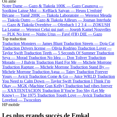
On aime
Notre Dame —
Gazo & Tiakola
100K —
Gazo
Casanova —
Soolking
Laisse Moi —
KeBlack
Saiyan —
Heuss L'enfoiré
Bécane —
Yamê
200K —
Tiakola
Laboratoire —
Werenoi
Meuda
—
Tiakola
Outro —
Gazo & Tiakola
Ailleurs —
Josman
Interlude
—
Gazo & Tiakola
Overdrive —
Ofenbach
1 2 3 4 —
ZOKUSH
La League —
Werenoi
Celui qui part —
Joseph Kamel
Nouvelles
—
PLK
No love —
Ninho
Urus —
Favé (FR)
DIE —
Gazo
Top traduction
Traduction Monsters —
James Blunt
Traduction Streets —
Doja Cat
Traduction Drivers license —
Olivia Rodrigo
Traduction Lover —
Taylor Swift
Traduction Teeth —
5 Seconds Of Summer
Traduction
Seya —
Morad
Traduction No Idea —
Don Toliver
Traduction
Morado —
J Balvin
Traduction Hard For Me —
Michele Morrone
Traduction Rapture —
Michele Morrone
Traduction Stand By —
Michele Morrone
Traduction Agua —
Tainy
Traduction Forever
Yours —
Avicii
Traduction Come & Go —
Juice WRLD
Traduction
You Need to Calm Down —
Taylor Swift
Traduction I Think I’m
Okay —
MGK (Machine Gun Kelly)
Traduction bad vibes forever
—
XXXTENTACION
Traduction If You're Too Shy (Let Me
Know) —
The 1975
Traduction Tough Love —
Avicii
Traduction
Lovefool —
Twocolors
HP mobile
Les plus grands succès de Emkal