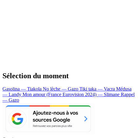
Sélection du moment
Gasolina — Tiakola
No lèche — Gazo
Tiki taka — Vacra
Médusa
— Landy
Mon amour (France Eurovision 2024) — Slimane
Rappel
— Gazo