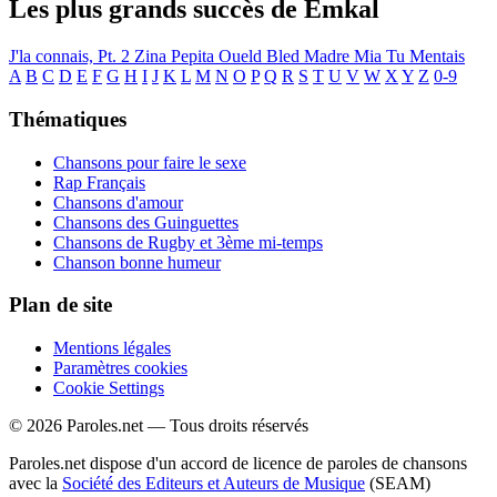
Les plus grands succès de Emkal
J'la connais, Pt. 2
Zina
Pepita
Oueld Bled
Madre Mia
Tu Mentais
A
B
C
D
E
F
G
H
I
J
K
L
M
N
O
P
Q
R
S
T
U
V
W
X
Y
Z
0-9
Thématiques
Chansons pour faire le sexe
Rap Français
Chansons d'amour
Chansons des Guinguettes
Chansons de Rugby et 3ème mi-temps
Chanson bonne humeur
Plan de site
Mentions légales
Paramètres cookies
Cookie Settings
© 2026 Paroles.net — Tous droits réservés
Paroles.net dispose d'un accord de licence de paroles de chansons
avec la
Société des Editeurs et Auteurs de Musique
(SEAM)