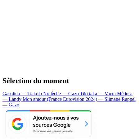
Sélection du moment
Gasolina — Tiakola
No lèche — Gazo
Tiki taka — Vacra
Médusa
— Landy
Mon amour (France Eurovision 2024) — Slimane
Rappel
— Gazo