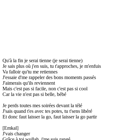
Qu'à la fin je serai tienne (je serai tienne)
Je sais plus où j'en suis, tu t'approches, je m'enfuis
Va falloir qu'tu me retiennes
J'essaie d'me rappeler des bons moments passés
J'aimerais qu'ils reviennent
Mais c'est pas si facile, non c'est pas si cool
Car la vie n'est pas si belle, bébé
Je perds toutes mes soirées devant la télé
J'sais quand t'es avec tes potes, tu t'sens libéré
Et donc faut laisser la go, faut laisser la go partir
[Emkal]
J'vais changer
Grâce à toi wullah, j'me suis rangé