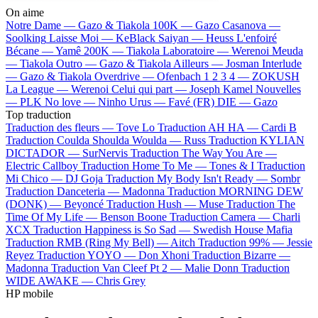
On aime
Notre Dame —
Gazo & Tiakola
100K —
Gazo
Casanova —
Soolking
Laisse Moi —
KeBlack
Saiyan —
Heuss L'enfoiré
Bécane —
Yamê
200K —
Tiakola
Laboratoire —
Werenoi
Meuda
—
Tiakola
Outro —
Gazo & Tiakola
Ailleurs —
Josman
Interlude
—
Gazo & Tiakola
Overdrive —
Ofenbach
1 2 3 4 —
ZOKUSH
La League —
Werenoi
Celui qui part —
Joseph Kamel
Nouvelles
—
PLK
No love —
Ninho
Urus —
Favé (FR)
DIE —
Gazo
Top traduction
Traduction des fleurs —
Tove Lo
Traduction AH HA —
Cardi B
Traduction Coulda Shoulda Woulda —
Russ
Traduction KYLIAN
DICTADOR —
SurNervis
Traduction The Way You Are —
Electric Callboy
Traduction Home To Me —
Tones & I
Traduction
Mi Chico —
DJ Goja
Traduction My Body Isn't Ready —
Sombr
Traduction Danceteria —
Madonna
Traduction MORNING DEW
(DONK) —
Beyoncé
Traduction Hush —
Muse
Traduction The
Time Of My Life —
Benson Boone
Traduction Camera —
Charli
XCX
Traduction Happiness is So Sad —
Swedish House Mafia
Traduction RMB (Ring My Bell) —
Aitch
Traduction 99% —
Jessie
Reyez
Traduction YOYO —
Don Xhoni
Traduction Bizarre —
Madonna
Traduction Van Cleef Pt 2 —
Malie Donn
Traduction
WIDE AWAKE —
Chris Grey
HP mobile