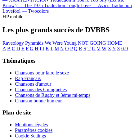
Know) —
The 1975
Traduction Tough Love —
Avicii
Traduction
Lovefool —
Twocolors
HP mobile
Les plus grands succès de DVBBS
Raveology
Pyramids
We Were Young
NOT GOING HOME
A
B
C
D
E
F
G
H
I
J
K
L
M
N
O
P
Q
R
S
T
U
V
W
X
Y
Z
0-9
Thématiques
Chansons pour faire le sexe
Rap Français
Chansons d'amour
Chansons des Guinguettes
Chansons de Rugby et 3ème mi-temps
Chanson bonne humeur
Plan de site
Mentions légales
Paramètres cookies
Cookie Settings