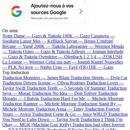
On aime
Notre Dame —
Gazo & Tiakola
100K —
Gazo
Casanova —
Soolking
Laisse Moi —
KeBlack
Saiyan —
Heuss L'enfoiré
Bécane —
Yamê
200K —
Tiakola
Laboratoire —
Werenoi
Meuda
—
Tiakola
Outro —
Gazo & Tiakola
Ailleurs —
Josman
Interlude
—
Gazo & Tiakola
Overdrive —
Ofenbach
1 2 3 4 —
ZOKUSH
La League —
Werenoi
Celui qui part —
Joseph Kamel
Nouvelles
—
PLK
No love —
Ninho
Urus —
Favé (FR)
DIE —
Gazo
Top traduction
Traduction Monsters —
James Blunt
Traduction Streets —
Doja Cat
Traduction Drivers license —
Olivia Rodrigo
Traduction Lover —
Taylor Swift
Traduction Teeth —
5 Seconds Of Summer
Traduction
Seya —
Morad
Traduction No Idea —
Don Toliver
Traduction
Morado —
J Balvin
Traduction Hard For Me —
Michele Morrone
Traduction Rapture —
Michele Morrone
Traduction Stand By —
Michele Morrone
Traduction Agua —
Tainy
Traduction Forever
Yours —
Avicii
Traduction Come & Go —
Juice WRLD
Traduction
You Need to Calm Down —
Taylor Swift
Traduction I Think I’m
Okay —
MGK (Machine Gun Kelly)
Traduction bad vibes forever
—
XXXTENTACION
Traduction If You're Too Shy (Let Me