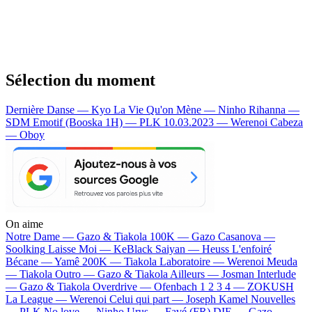
Sélection du moment
Dernière Danse — Kyo
La Vie Qu'on Mène — Ninho
Rihanna —
SDM
Emotif (Booska 1H) — PLK
10.03.2023 — Werenoi
Cabeza
— Oboy
On aime
Notre Dame —
Gazo & Tiakola
100K —
Gazo
Casanova —
Soolking
Laisse Moi —
KeBlack
Saiyan —
Heuss L'enfoiré
Bécane —
Yamê
200K —
Tiakola
Laboratoire —
Werenoi
Meuda
—
Tiakola
Outro —
Gazo & Tiakola
Ailleurs —
Josman
Interlude
—
Gazo & Tiakola
Overdrive —
Ofenbach
1 2 3 4 —
ZOKUSH
La League —
Werenoi
Celui qui part —
Joseph Kamel
Nouvelles
—
PLK
No love —
Ninho
Urus —
Favé (FR)
DIE —
Gazo