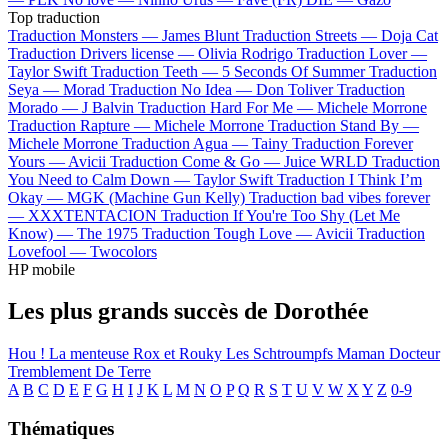
Top traduction
Traduction Monsters —
James Blunt
Traduction Streets —
Doja Cat
Traduction Drivers license —
Olivia Rodrigo
Traduction Lover —
Taylor Swift
Traduction Teeth —
5 Seconds Of Summer
Traduction
Seya —
Morad
Traduction No Idea —
Don Toliver
Traduction
Morado —
J Balvin
Traduction Hard For Me —
Michele Morrone
Traduction Rapture —
Michele Morrone
Traduction Stand By —
Michele Morrone
Traduction Agua —
Tainy
Traduction Forever
Yours —
Avicii
Traduction Come & Go —
Juice WRLD
Traduction
You Need to Calm Down —
Taylor Swift
Traduction I Think I’m
Okay —
MGK (Machine Gun Kelly)
Traduction bad vibes forever
—
XXXTENTACION
Traduction If You're Too Shy (Let Me
Know) —
The 1975
Traduction Tough Love —
Avicii
Traduction
Lovefool —
Twocolors
HP mobile
Les plus grands succès de Dorothée
Hou ! La menteuse
Rox et Rouky
Les Schtroumpfs
Maman
Docteur
Tremblement De Terre
A
B
C
D
E
F
G
H
I
J
K
L
M
N
O
P
Q
R
S
T
U
V
W
X
Y
Z
0-9
Thématiques