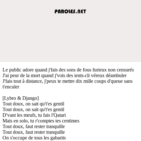
Le public adore quand j'fais des sons de fous furieux non censurés
J'ai peur de la mort quand j'vois des ients-cli véreux déambuler
J'fais tout à distance, j'peux te mettre dix mille coups d'queue sans
t'enculer
[Lybro & Django]
Tout doux, on sait qu't'es gentil
Tout doux, on sait qu't'es gentil
D'vant les meufs, tu fais l'Qatari
Mais en solo, tu r'comptes tes centimes
Tout doux, faut rester tranquille
Tout doux, faut rester tranquille
On s'occupe de tous les gabarits