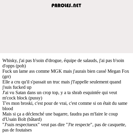
Whisky, j'ai pas b'soin d'drogue, équipe de salauds, j'ai pas b'soin
d'opps (poh)
Fuck un lame ass comme MGK mais j'aurais bien cassé Megan Fox
(grr)
Elle a cru qu'il s'passait un truc mais j'l'appelle seulement quand
j'suis fucked up
J'ai vu Satan dans un crop top, y a ta shrab esquintée qui veut
m'cock block (pussy)
T'es mon broski, c'est pour de vrai, c'est comme si on était du same
blood
Mais si ça a déclenché une bagarre, faudra pas m'faire le coup
d'Usain Bolt (bâtard)
"J'suis respectueux" veut pas dire "J'te respecte", pas de casquette,
pas de foutaises