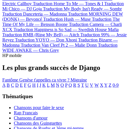
Electric Callboy
Traduction Home To Me —
Tones & I
Traduction
Mi Chico —
DJ Goja
Traduction My Body Isn't Ready —
Sombr
Traduction Danceteria —
Madonna
Traduction MORNING DEW
(DONK) —
Beyoncé
Traduction Hush —
Muse
Traduction The
Time Of My Life —
Benson Boone
Traduction Camera —
Charli
XCX
Traduction Happiness is So Sad —
Swedish House Mafia
Traduction RMB (Ring My Bell) —
Aitch
Traduction 99% —
Jessie
Reyez
Traduction YOYO —
Don Xhoni
Traduction Bizarre —
Madonna
Traduction Van Cleef Pt 2 —
Malie Donn
Traduction
WIDE AWAKE —
Chris Grey
HP mobile
Les plus grands succès de Django
Fantôme
Genèse
t'appelles ça vivre ?
Migraine
A
B
C
D
E
F
G
H
I
J
K
L
M
N
O
P
Q
R
S
T
U
V
W
X
Y
Z
0-9
Thématiques
Chansons pour faire le sexe
Rap Français
Chansons d'amour
Chansons des Guinguettes
Chansons de Rugby et 3ème mi-temps