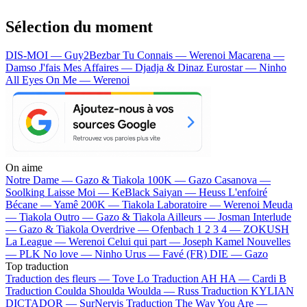
Sélection du moment
DIS-MOI — Guy2Bezbar
Tu Connais — Werenoi
Macarena —
Damso
J'fais Mes Affaires — Djadja & Dinaz
Eurostar — Ninho
All Eyes On Me — Werenoi
On aime
Notre Dame —
Gazo & Tiakola
100K —
Gazo
Casanova —
Soolking
Laisse Moi —
KeBlack
Saiyan —
Heuss L'enfoiré
Bécane —
Yamê
200K —
Tiakola
Laboratoire —
Werenoi
Meuda
—
Tiakola
Outro —
Gazo & Tiakola
Ailleurs —
Josman
Interlude
—
Gazo & Tiakola
Overdrive —
Ofenbach
1 2 3 4 —
ZOKUSH
La League —
Werenoi
Celui qui part —
Joseph Kamel
Nouvelles
—
PLK
No love —
Ninho
Urus —
Favé (FR)
DIE —
Gazo
Top traduction
Traduction des fleurs —
Tove Lo
Traduction AH HA —
Cardi B
Traduction Coulda Shoulda Woulda —
Russ
Traduction KYLIAN
DICTADOR —
SurNervis
Traduction The Way You Are —