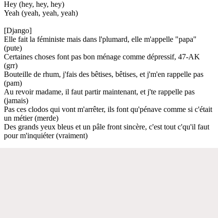
Hey (hey, hey, hey)
Yeah (yeah, yeah, yeah)
[Django]
Elle fait la féministe mais dans l'plumard, elle m'appelle "papa"
(pute)
Certaines choses font pas bon ménage comme dépressif, 47-AK
(grr)
Bouteille de rhum, j'fais des bêtises, bêtises, et j'm'en rappelle pas
(pam)
Au revoir madame, il faut partir maintenant, et j'te rappelle pas
(jamais)
Pas ces clodos qui vont m'arrêter, ils font qu'pénave comme si c'était
un métier (merde)
Des grands yeux bleus et un pâle front sincère, c'est tout c'qu'il faut
pour m'inquiéter (vraiment)