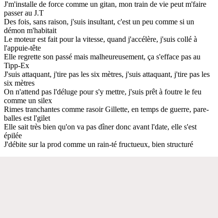
J'm'installe de force comme un gitan, mon train de vie peut m'faire
passer au J.T
Des fois, sans raison, j'suis insultant, c'est un peu comme si un
démon m'habitait
Le moteur est fait pour la vitesse, quand j'accélère, j'suis collé à
l'appuie-tête
Elle regrette son passé mais malheureusement, ça s'efface pas au
Tipp-Ex
J'suis attaquant, j'tire pas les six mètres, j'suis attaquant, j'tire pas les
six mètres
On n'attend pas l'déluge pour s'y mettre, j'suis prêt à foutre le feu
comme un silex
Rimes tranchantes comme rasoir Gillette, en temps de guerre, pare-
balles est l'gilet
Elle sait très bien qu'on va pas dîner donc avant l'date, elle s'est
épilée
J'débite sur la prod comme un rain-té fructueux, bien structuré