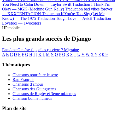
You Need to Calm Down —
Taylor Swift
Traduction I Think I’m
Okay —
MGK (Machine Gun Kelly)
Traduction bad vibes forever
—
XXXTENTACION
Traduction If You're Too Shy (Let Me
Know) —
The 1975
Traduction Tough Love —
Avicii
Traduction
Lovefool —
Twocolors
HP mobile
Les plus grands succès de Django
Fantôme
Genèse
t'appelles ça vivre ?
Migraine
A
B
C
D
E
F
G
H
I
J
K
L
M
N
O
P
Q
R
S
T
U
V
W
X
Y
Z
0-9
Thématiques
Chansons pour faire le sexe
Rap Français
Chansons d'amour
Chansons des Guinguettes
Chansons de Rugby et 3ème mi-temps
Chanson bonne humeur
Plan de site