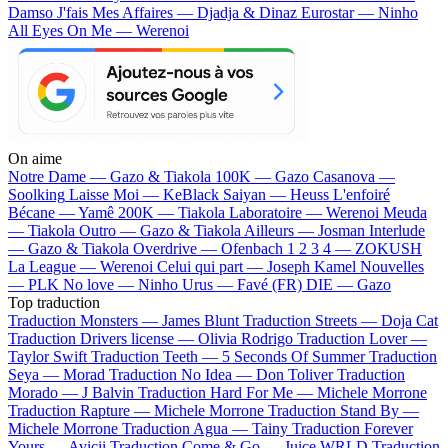
Damso
J'fais Mes Affaires — Djadja & Dinaz
Eurostar — Ninho
All Eyes On Me — Werenoi
On aime
Notre Dame —
Gazo & Tiakola
100K —
Gazo
Casanova —
Soolking
Laisse Moi —
KeBlack
Saiyan —
Heuss L'enfoiré
Bécane —
Yamê
200K —
Tiakola
Laboratoire —
Werenoi
Meuda
—
Tiakola
Outro —
Gazo & Tiakola
Ailleurs —
Josman
Interlude
—
Gazo & Tiakola
Overdrive —
Ofenbach
1 2 3 4 —
ZOKUSH
La League —
Werenoi
Celui qui part —
Joseph Kamel
Nouvelles
—
PLK
No love —
Ninho
Urus —
Favé (FR)
DIE —
Gazo
Top traduction
Traduction Monsters —
James Blunt
Traduction Streets —
Doja Cat
Traduction Drivers license —
Olivia Rodrigo
Traduction Lover —
Taylor Swift
Traduction Teeth —
5 Seconds Of Summer
Traduction
Seya —
Morad
Traduction No Idea —
Don Toliver
Traduction
Morado —
J Balvin
Traduction Hard For Me —
Michele Morrone
Traduction Rapture —
Michele Morrone
Traduction Stand By —
Michele Morrone
Traduction Agua —
Tainy
Traduction Forever
Yours —
Avicii
Traduction Come & Go —
Juice WRLD
Traduction