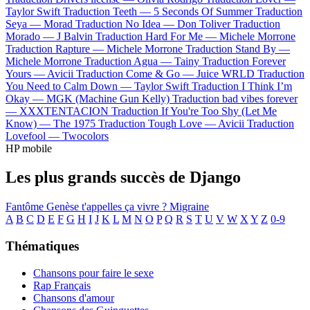
Taylor Swift
Traduction Teeth —
5 Seconds Of Summer
Traduction
Seya —
Morad
Traduction No Idea —
Don Toliver
Traduction
Morado —
J Balvin
Traduction Hard For Me —
Michele Morrone
Traduction Rapture —
Michele Morrone
Traduction Stand By —
Michele Morrone
Traduction Agua —
Tainy
Traduction Forever
Yours —
Avicii
Traduction Come & Go —
Juice WRLD
Traduction
You Need to Calm Down —
Taylor Swift
Traduction I Think I’m
Okay —
MGK (Machine Gun Kelly)
Traduction bad vibes forever
—
XXXTENTACION
Traduction If You're Too Shy (Let Me
Know) —
The 1975
Traduction Tough Love —
Avicii
Traduction
Lovefool —
Twocolors
HP mobile
Les plus grands succès de Django
Fantôme
Genèse
t'appelles ça vivre ?
Migraine
A
B
C
D
E
F
G
H
I
J
K
L
M
N
O
P
Q
R
S
T
U
V
W
X
Y
Z
0-9
Thématiques
Chansons pour faire le sexe
Rap Français
Chansons d'amour