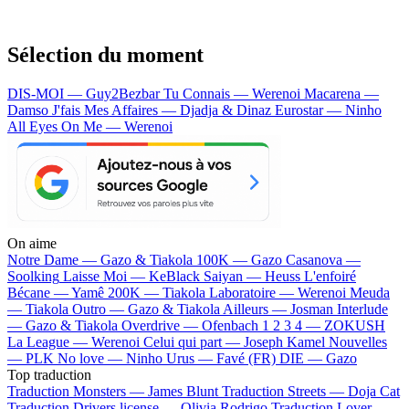
Sélection du moment
DIS-MOI — Guy2Bezbar
Tu Connais — Werenoi
Macarena —
Damso
J'fais Mes Affaires — Djadja & Dinaz
Eurostar — Ninho
All Eyes On Me — Werenoi
On aime
Notre Dame —
Gazo & Tiakola
100K —
Gazo
Casanova —
Soolking
Laisse Moi —
KeBlack
Saiyan —
Heuss L'enfoiré
Bécane —
Yamê
200K —
Tiakola
Laboratoire —
Werenoi
Meuda
—
Tiakola
Outro —
Gazo & Tiakola
Ailleurs —
Josman
Interlude
—
Gazo & Tiakola
Overdrive —
Ofenbach
1 2 3 4 —
ZOKUSH
La League —
Werenoi
Celui qui part —
Joseph Kamel
Nouvelles
—
PLK
No love —
Ninho
Urus —
Favé (FR)
DIE —
Gazo
Top traduction
Traduction Monsters —
James Blunt
Traduction Streets —
Doja Cat
Traduction Drivers license —
Olivia Rodrigo
Traduction Lover —