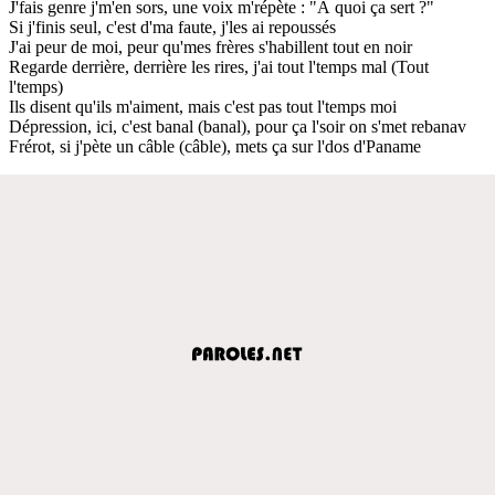
J'fais genre j'm'en sors, une voix m'répète : "À quoi ça sert ?"
Si j'finis seul, c'est d'ma faute, j'les ai repoussés
J'ai peur de moi, peur qu'mes frères s'habillent tout en noir
Regarde derrière, derrière les rires, j'ai tout l'temps mal (Tout
l'temps)
Ils disent qu'ils m'aiment, mais c'est pas tout l'temps moi
Dépression, ici, c'est banal (banal), pour ça l'soir on s'met rebanav
Frérot, si j'pète un câble (câble), mets ça sur l'dos d'Paname