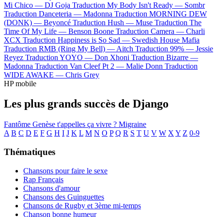
Mi Chico —
DJ Goja
Traduction My Body Isn't Ready —
Sombr
Traduction Danceteria —
Madonna
Traduction MORNING DEW
(DONK) —
Beyoncé
Traduction Hush —
Muse
Traduction The
Time Of My Life —
Benson Boone
Traduction Camera —
Charli
XCX
Traduction Happiness is So Sad —
Swedish House Mafia
Traduction RMB (Ring My Bell) —
Aitch
Traduction 99% —
Jessie
Reyez
Traduction YOYO —
Don Xhoni
Traduction Bizarre —
Madonna
Traduction Van Cleef Pt 2 —
Malie Donn
Traduction
WIDE AWAKE —
Chris Grey
HP mobile
Les plus grands succès de Django
Fantôme
Genèse
t'appelles ça vivre ?
Migraine
A
B
C
D
E
F
G
H
I
J
K
L
M
N
O
P
Q
R
S
T
U
V
W
X
Y
Z
0-9
Thématiques
Chansons pour faire le sexe
Rap Français
Chansons d'amour
Chansons des Guinguettes
Chansons de Rugby et 3ème mi-temps
Chanson bonne humeur