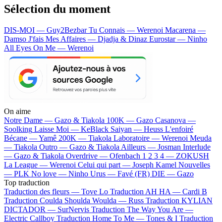
Sélection du moment
DIS-MOI — Guy2Bezbar
Tu Connais — Werenoi
Macarena —
Damso
J'fais Mes Affaires — Djadja & Dinaz
Eurostar — Ninho
All Eyes On Me — Werenoi
On aime
Notre Dame —
Gazo & Tiakola
100K —
Gazo
Casanova —
Soolking
Laisse Moi —
KeBlack
Saiyan —
Heuss L'enfoiré
Bécane —
Yamê
200K —
Tiakola
Laboratoire —
Werenoi
Meuda
—
Tiakola
Outro —
Gazo & Tiakola
Ailleurs —
Josman
Interlude
—
Gazo & Tiakola
Overdrive —
Ofenbach
1 2 3 4 —
ZOKUSH
La League —
Werenoi
Celui qui part —
Joseph Kamel
Nouvelles
—
PLK
No love —
Ninho
Urus —
Favé (FR)
DIE —
Gazo
Top traduction
Traduction des fleurs —
Tove Lo
Traduction AH HA —
Cardi B
Traduction Coulda Shoulda Woulda —
Russ
Traduction KYLIAN
DICTADOR —
SurNervis
Traduction The Way You Are —
Electric Callboy
Traduction Home To Me —
Tones & I
Traduction