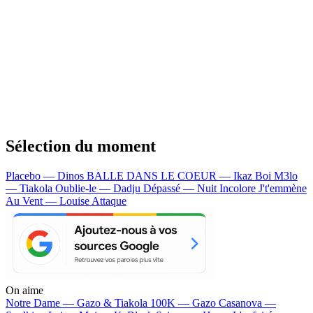
Sélection du moment
Placebo — Dinos
BALLE DANS LE COEUR — Ikaz Boi
M3lo
— Tiakola
Oublie-le — Dadju
Dépassé — Nuit Incolore
J't'emmène
Au Vent — Louise Attaque
On aime
Notre Dame —
Gazo & Tiakola
100K —
Gazo
Casanova —