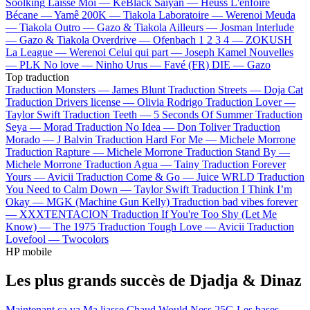
Soolking
Laisse Moi —
KeBlack
Saiyan —
Heuss L'enfoiré
Bécane —
Yamê
200K —
Tiakola
Laboratoire —
Werenoi
Meuda
—
Tiakola
Outro —
Gazo & Tiakola
Ailleurs —
Josman
Interlude
—
Gazo & Tiakola
Overdrive —
Ofenbach
1 2 3 4 —
ZOKUSH
La League —
Werenoi
Celui qui part —
Joseph Kamel
Nouvelles
—
PLK
No love —
Ninho
Urus —
Favé (FR)
DIE —
Gazo
Top traduction
Traduction Monsters —
James Blunt
Traduction Streets —
Doja Cat
Traduction Drivers license —
Olivia Rodrigo
Traduction Lover —
Taylor Swift
Traduction Teeth —
5 Seconds Of Summer
Traduction
Seya —
Morad
Traduction No Idea —
Don Toliver
Traduction
Morado —
J Balvin
Traduction Hard For Me —
Michele Morrone
Traduction Rapture —
Michele Morrone
Traduction Stand By —
Michele Morrone
Traduction Agua —
Tainy
Traduction Forever
Yours —
Avicii
Traduction Come & Go —
Juice WRLD
Traduction
You Need to Calm Down —
Taylor Swift
Traduction I Think I’m
Okay —
MGK (Machine Gun Kelly)
Traduction bad vibes forever
—
XXXTENTACION
Traduction If You're Too Shy (Let Me
Know) —
The 1975
Traduction Tough Love —
Avicii
Traduction
Lovefool —
Twocolors
HP mobile
Les plus grands succès de Djadja & Dinaz
Maintenant ça va
Ma liasse
Chaud
Would Ness
25G
Les bases