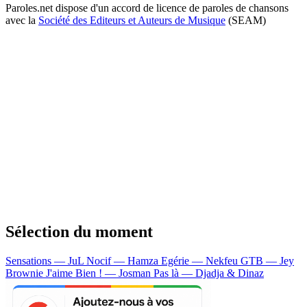
Paroles.net dispose d'un accord de licence de paroles de chansons
avec la
Société des Editeurs et Auteurs de Musique
(SEAM)
Sélection du moment
Sensations — JuL
Nocif — Hamza
Egérie — Nekfeu
GTB — Jey
Brownie
J'aime Bien ! — Josman
Pas là — Djadja & Dinaz