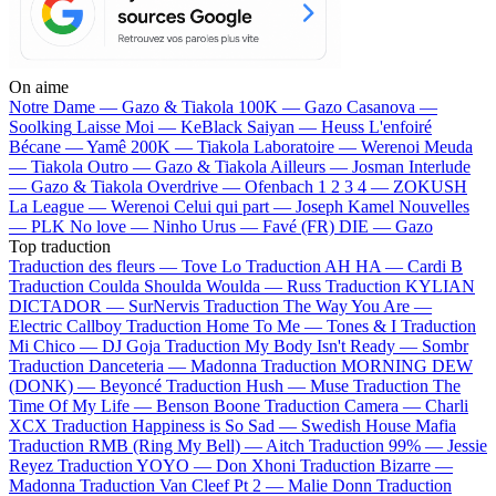
On aime
Notre Dame —
Gazo & Tiakola
100K —
Gazo
Casanova —
Soolking
Laisse Moi —
KeBlack
Saiyan —
Heuss L'enfoiré
Bécane —
Yamê
200K —
Tiakola
Laboratoire —
Werenoi
Meuda
—
Tiakola
Outro —
Gazo & Tiakola
Ailleurs —
Josman
Interlude
—
Gazo & Tiakola
Overdrive —
Ofenbach
1 2 3 4 —
ZOKUSH
La League —
Werenoi
Celui qui part —
Joseph Kamel
Nouvelles
—
PLK
No love —
Ninho
Urus —
Favé (FR)
DIE —
Gazo
Top traduction
Traduction des fleurs —
Tove Lo
Traduction AH HA —
Cardi B
Traduction Coulda Shoulda Woulda —
Russ
Traduction KYLIAN
DICTADOR —
SurNervis
Traduction The Way You Are —
Electric Callboy
Traduction Home To Me —
Tones & I
Traduction
Mi Chico —
DJ Goja
Traduction My Body Isn't Ready —
Sombr
Traduction Danceteria —
Madonna
Traduction MORNING DEW
(DONK) —
Beyoncé
Traduction Hush —
Muse
Traduction The
Time Of My Life —
Benson Boone
Traduction Camera —
Charli
XCX
Traduction Happiness is So Sad —
Swedish House Mafia
Traduction RMB (Ring My Bell) —
Aitch
Traduction 99% —
Jessie
Reyez
Traduction YOYO —
Don Xhoni
Traduction Bizarre —
Madonna
Traduction Van Cleef Pt 2 —
Malie Donn
Traduction