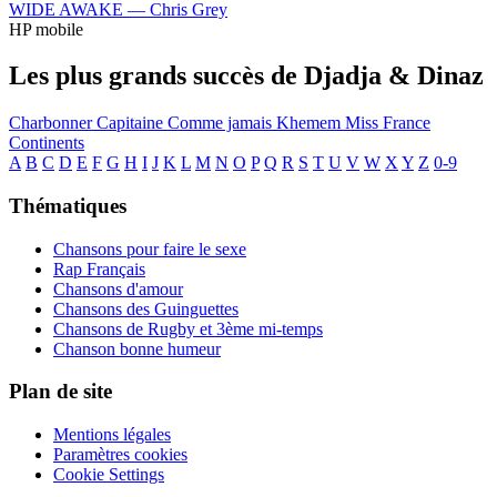
WIDE AWAKE —
Chris Grey
HP mobile
Les plus grands succès de Djadja & Dinaz
Charbonner
Capitaine
Comme jamais
Khemem
Miss France
Continents
A
B
C
D
E
F
G
H
I
J
K
L
M
N
O
P
Q
R
S
T
U
V
W
X
Y
Z
0-9
Thématiques
Chansons pour faire le sexe
Rap Français
Chansons d'amour
Chansons des Guinguettes
Chansons de Rugby et 3ème mi-temps
Chanson bonne humeur
Plan de site
Mentions légales
Paramètres cookies
Cookie Settings