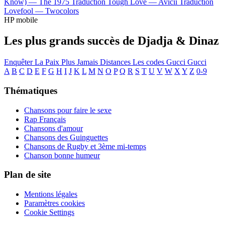
Know) —
The 1975
Traduction Tough Love —
Avicii
Traduction
Lovefool —
Twocolors
HP mobile
Les plus grands succès de Djadja & Dinaz
Enquêter
La Paix
Plus Jamais
Distances
Les codes
Gucci Gucci
A
B
C
D
E
F
G
H
I
J
K
L
M
N
O
P
Q
R
S
T
U
V
W
X
Y
Z
0-9
Thématiques
Chansons pour faire le sexe
Rap Français
Chansons d'amour
Chansons des Guinguettes
Chansons de Rugby et 3ème mi-temps
Chanson bonne humeur
Plan de site
Mentions légales
Paramètres cookies
Cookie Settings