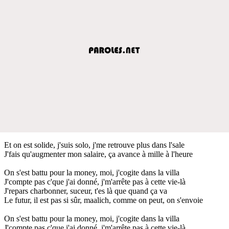
Et on est solide, j'suis solo, j'me retrouve plus dans l'sale
J'fais qu'augmenter mon salaire, ça avance à mille à l'heure
On s'est battu pour la money, moi, j'cogite dans la villa
J'compte pas c'que j'ai donné, j'm'arrête pas à cette vie-là
J'repars charbonner, suceur, t'es là que quand ça va
Le futur, il est pas si sûr, maalich, comme on peut, on s'envoie
On s'est battu pour la money, moi, j'cogite dans la villa
J'compte pas c'que j'ai donné, j'm'arrête pas à cette vie-là