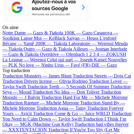
On aime
Notre Dame —
Gazo & Tiakola
100K —
Gazo
Casanova —
Soolking
Laisse Moi —
KeBlack
Saiyan —
Heuss L'enfoiré
Bécane —
Yamê
200K —
Tiakola
Laboratoire —
Werenoi
Meuda
—
Tiakola
Outro —
Gazo & Tiakola
Ailleurs —
Josman
Interlude
—
Gazo & Tiakola
Overdrive —
Ofenbach
1 2 3 4 —
ZOKUSH
La League —
Werenoi
Celui qui part —
Joseph Kamel
Nouvelles
—
PLK
No love —
Ninho
Urus —
Favé (FR)
DIE —
Gazo
Top traduction
Traduction Monsters —
James Blunt
Traduction Streets —
Doja Cat
Traduction Drivers license —
Olivia Rodrigo
Traduction Lover —
Taylor Swift
Traduction Teeth —
5 Seconds Of Summer
Traduction
Seya —
Morad
Traduction No Idea —
Don Toliver
Traduction
Morado —
J Balvin
Traduction Hard For Me —
Michele Morrone
Traduction Rapture —
Michele Morrone
Traduction Stand By —
Michele Morrone
Traduction Agua —
Tainy
Traduction Forever
Yours —
Avicii
Traduction Come & Go —
Juice WRLD
Traduction
You Need to Calm Down —
Taylor Swift
Traduction I Think I’m
Okay —
MGK (Machine Gun Kelly)
Traduction bad vibes forever
—
XXXTENTACION
Traduction If You're Too Shy (Let Me