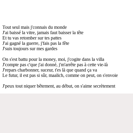
Tout seul mais j'connais du monde
J'ai baissé la vitre, jamais faut baisser la tête
Et tu vas retomber sur tes pattes
J'ai gagné la guerre, j'fais pas la fête
J'suis toujours sur mes gardes
On s'est battu pour la money, moi, j'cogite dans la villa
J'compte pas c'que j'ai donné, j'm'arrête pas à cette vie-là
J'repars charbonner, suceur, t'es là que quand ça va
Le futur, il est pas si sûr, maalich, comme on peut, on s'envoie
J'peux tout niquer bêtement, au début, on s'aime secrètement