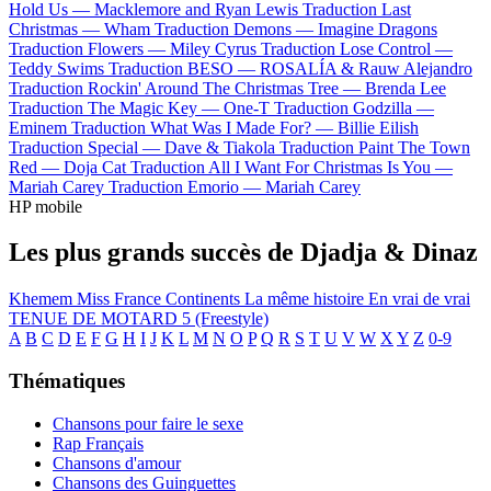
Hold Us —
Macklemore and Ryan Lewis
Traduction Last
Christmas —
Wham
Traduction Demons —
Imagine Dragons
Traduction Flowers —
Miley Cyrus
Traduction Lose Control —
Teddy Swims
Traduction BESO —
ROSALÍA & Rauw Alejandro
Traduction Rockin' Around The Christmas Tree —
Brenda Lee
Traduction The Magic Key —
One-T
Traduction Godzilla —
Eminem
Traduction What Was I Made For? —
Billie Eilish
Traduction Special —
Dave & Tiakola
Traduction Paint The Town
Red —
Doja Cat
Traduction All I Want For Christmas Is You —
Mariah Carey
Traduction Emorio —
Mariah Carey
HP mobile
Les plus grands succès de Djadja & Dinaz
Khemem
Miss France
Continents
La même histoire
En vrai de vrai
TENUE DE MOTARD 5 (Freestyle)
A
B
C
D
E
F
G
H
I
J
K
L
M
N
O
P
Q
R
S
T
U
V
W
X
Y
Z
0-9
Thématiques
Chansons pour faire le sexe
Rap Français
Chansons d'amour
Chansons des Guinguettes