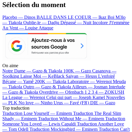
Sélection du moment
Placebo — Dinos
BALLE DANS LE COEUR — Ikaz Boi
M3lo
— Tiakola
Oublie-le — Dadju
Dépassé — Nuit Incolore
J't'emmène
Au Vent — Louise Attaque
On aime
Notre Dame —
Gazo & Tiakola
100K —
Gazo
Casanova —
Soolking
Laisse Moi —
KeBlack
Saiyan —
Heuss L'enfoiré
Bécane —
Yamê
200K —
Tiakola
Laboratoire —
Werenoi
Meuda
—
Tiakola
Outro —
Gazo & Tiakola
Ailleurs —
Josman
Interlude
—
Gazo & Tiakola
Overdrive —
Ofenbach
1 2 3 4 —
ZOKUSH
La League —
Werenoi
Celui qui part —
Joseph Kamel
Nouvelles
—
PLK
No love —
Ninho
Urus —
Favé (FR)
DIE —
Gazo
Top traduction
Traduction Lose Yourself —
Eminem
Traduction The Real Slim
Shady —
Eminem
Traduction Without Me —
Eminem
Traduction
Someone You Loved —
Lewis Capaldi
Traduction Another Love
—
Tom Odell
Traduction Mockingbird —
Eminem
Traduction Can't