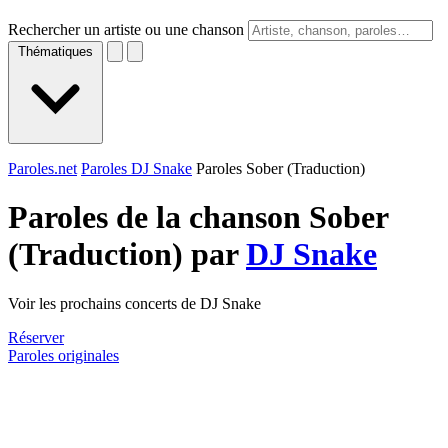
Rechercher un artiste ou une chanson
Thématiques
Paroles.net
Paroles DJ Snake
Paroles Sober (Traduction)
Paroles de la chanson Sober
(Traduction) par
DJ Snake
Voir les prochains concerts de DJ Snake
Réserver
Paroles originales