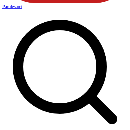
Paroles
.net