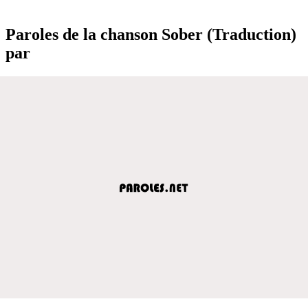
Paroles de la chanson Sober (Traduction)
par