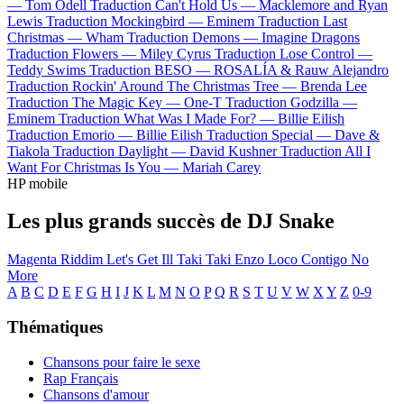
—
Tom Odell
Traduction Can't Hold Us —
Macklemore and Ryan
Lewis
Traduction Mockingbird —
Eminem
Traduction Last
Christmas —
Wham
Traduction Demons —
Imagine Dragons
Traduction Flowers —
Miley Cyrus
Traduction Lose Control —
Teddy Swims
Traduction BESO —
ROSALÍA & Rauw Alejandro
Traduction Rockin' Around The Christmas Tree —
Brenda Lee
Traduction The Magic Key —
One-T
Traduction Godzilla —
Eminem
Traduction What Was I Made For? —
Billie Eilish
Traduction Emorio —
Billie Eilish
Traduction Special —
Dave &
Tiakola
Traduction Daylight —
David Kushner
Traduction All I
Want For Christmas Is You —
Mariah Carey
HP mobile
Les plus grands succès de DJ Snake
Magenta Riddim
Let's Get Ill
Taki Taki
Enzo
Loco Contigo
No
More
A
B
C
D
E
F
G
H
I
J
K
L
M
N
O
P
Q
R
S
T
U
V
W
X
Y
Z
0-9
Thématiques
Chansons pour faire le sexe
Rap Français
Chansons d'amour