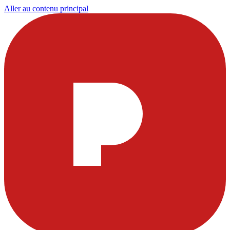
Aller au contenu principal