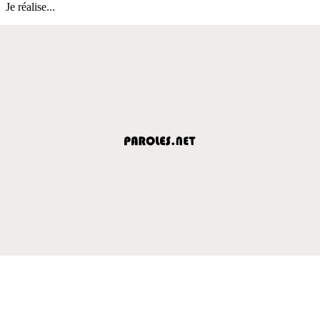
Je réalise...