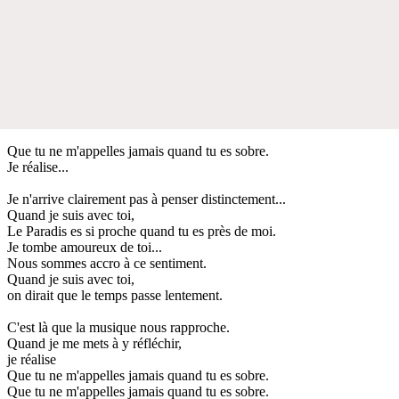
Que tu ne m'appelles jamais quand tu es sobre.
Je réalise...
Je n'arrive clairement pas à penser distinctement...
Quand je suis avec toi,
Le Paradis es si proche quand tu es près de moi.
Je tombe amoureux de toi...
Nous sommes accro à ce sentiment.
Quand je suis avec toi,
on dirait que le temps passe lentement.
C'est là que la musique nous rapproche.
Quand je me mets à y réfléchir,
je réalise
Que tu ne m'appelles jamais quand tu es sobre.
Que tu ne m'appelles jamais quand tu es sobre.