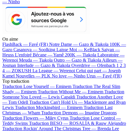
— Ninho
On aime
FlashBack —
Favé (FR)
Notre Dame —
Gazo & Tiakola
100K —
Gazo
Casanova —
Soolking
Laisse Moi —
KeBlack
Saiyan —
Heuss L'enfoiré
Bécane —
Yamê
200K —
Tiakola
Laboratoire —
Werenoi
Meuda —
Tiakola
Outro —
Gazo & Tiakola
Ailleurs —
Josman
Interlude —
Gazo & Tiakola
Overdrive —
Ofenbach
1 2 3
4 —
ZOKUSH
La League —
Werenoi
Celui qui part —
Joseph
Kamel
Nouvelles —
PLK
No love —
Ninho
Urus —
Favé (FR)
Top traduction
Traduction Lose Yourself —
Eminem
Traduction The Real Slim
Shady —
Eminem
Traduction Without Me —
Eminem
Traduction
Someone You Loved —
Lewis Capaldi
Traduction Another Love
—
Tom Odell
Traduction Can't Hold Us —
Macklemore and Ryan
Lewis
Traduction Mockingbird —
Eminem
Traduction Last
Christmas —
Wham
Traduction Demons —
Imagine Dragons
Traduction Flowers —
Miley Cyrus
Traduction Lose Control —
Teddy Swims
Traduction BESO —
ROSALÍA & Rauw Alejandro
Traduction Rockin' Around The Christmas Tree —
Brenda Lee