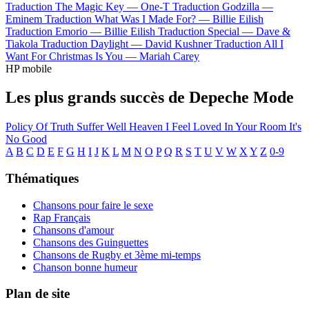
Traduction The Magic Key —
One-T
Traduction Godzilla —
Eminem
Traduction What Was I Made For? —
Billie Eilish
Traduction Emorio —
Billie Eilish
Traduction Special —
Dave &
Tiakola
Traduction Daylight —
David Kushner
Traduction All I
Want For Christmas Is You —
Mariah Carey
HP mobile
Les plus grands succès de Depeche Mode
Policy Of Truth
Suffer Well
Heaven
I Feel Loved
In Your Room
It's
No Good
A
B
C
D
E
F
G
H
I
J
K
L
M
N
O
P
Q
R
S
T
U
V
W
X
Y
Z
0-9
Thématiques
Chansons pour faire le sexe
Rap Français
Chansons d'amour
Chansons des Guinguettes
Chansons de Rugby et 3ème mi-temps
Chanson bonne humeur
Plan de site