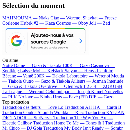
Sélection du moment
MAHMOUMA — Niaks
Ciao — Werenoi
Shavkat — Freeze
Corleone
Hrtbrk #2 — Kaza
Cosmos — Oboy
Joli — Zed
On aime
Notre Dame —
Gazo & Tiakola
100K —
Gazo
Casanova —
Soolking
Laisse Moi —
KeBlack
Saiyan —
Heuss L'enfoiré
Bécane —
Yamê
200K —
Tiakola
Laboratoire —
Werenoi
Meuda
—
Tiakola
Outro —
Gazo & Tiakola
Ailleurs —
Josman
Interlude
—
Gazo & Tiakola
Overdrive —
Ofenbach
1 2 3 4 —
ZOKUSH
La League —
Werenoi
Celui qui part —
Joseph Kamel
Nouvelles
—
PLK
No love —
Ninho
Urus —
Favé (FR)
DIE —
Gazo
Top traduction
Traduction des fleurs —
Tove Lo
Traduction AH HA —
Cardi B
Traduction Coulda Shoulda Woulda —
Russ
Traduction KYLIAN
DICTADOR —
SurNervis
Traduction The Way You Are —
Electric Callboy
Traduction Home To Me —
Tones & I
Traduction
Mi Chico —
DJ Goja
Traduction My Body Isn't Ready —
Sombr