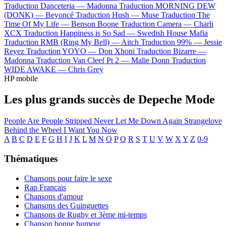
Traduction Danceteria —
Madonna
Traduction MORNING DEW
(DONK) —
Beyoncé
Traduction Hush —
Muse
Traduction The
Time Of My Life —
Benson Boone
Traduction Camera —
Charli
XCX
Traduction Happiness is So Sad —
Swedish House Mafia
Traduction RMB (Ring My Bell) —
Aitch
Traduction 99% —
Jessie
Reyez
Traduction YOYO —
Don Xhoni
Traduction Bizarre —
Madonna
Traduction Van Cleef Pt 2 —
Malie Donn
Traduction
WIDE AWAKE —
Chris Grey
HP mobile
Les plus grands succès de Depeche Mode
People Are People
Stripped
Never Let Me Down Again
Strangelove
Behind the Wheel
I Want You Now
A
B
C
D
E
F
G
H
I
J
K
L
M
N
O
P
Q
R
S
T
U
V
W
X
Y
Z
0-9
Thématiques
Chansons pour faire le sexe
Rap Français
Chansons d'amour
Chansons des Guinguettes
Chansons de Rugby et 3ème mi-temps
Chanson bonne humeur