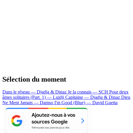
Sélection du moment
Dans le réseau — Djadja & Dinaz
Je la connais — SCH
Pour deux
âmes solitaires (Part. 1) — Luidji
Capitaine — Djadja & Dinaz
Dieu
Ne Ment Jamais — Damso
I'm Good (Blue) — David Guetta