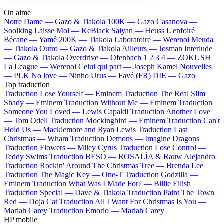
On aime
Notre Dame —
Gazo & Tiakola
100K —
Gazo
Casanova —
Soolking
Laisse Moi —
KeBlack
Saiyan —
Heuss L'enfoiré
Bécane —
Yamê
200K —
Tiakola
Laboratoire —
Werenoi
Meuda
—
Tiakola
Outro —
Gazo & Tiakola
Ailleurs —
Josman
Interlude
—
Gazo & Tiakola
Overdrive —
Ofenbach
1 2 3 4 —
ZOKUSH
La League —
Werenoi
Celui qui part —
Joseph Kamel
Nouvelles
—
PLK
No love —
Ninho
Urus —
Favé (FR)
DIE —
Gazo
Top traduction
Traduction Lose Yourself —
Eminem
Traduction The Real Slim
Shady —
Eminem
Traduction Without Me —
Eminem
Traduction
Someone You Loved —
Lewis Capaldi
Traduction Another Love
—
Tom Odell
Traduction Mockingbird —
Eminem
Traduction Can't
Hold Us —
Macklemore and Ryan Lewis
Traduction Last
Christmas —
Wham
Traduction Demons —
Imagine Dragons
Traduction Flowers —
Miley Cyrus
Traduction Lose Control —
Teddy Swims
Traduction BESO —
ROSALÍA & Rauw Alejandro
Traduction Rockin' Around The Christmas Tree —
Brenda Lee
Traduction The Magic Key —
One-T
Traduction Godzilla —
Eminem
Traduction What Was I Made For? —
Billie Eilish
Traduction Special —
Dave & Tiakola
Traduction Paint The Town
Red —
Doja Cat
Traduction All I Want For Christmas Is You —
Mariah Carey
Traduction Emorio —
Mariah Carey
HP mobile