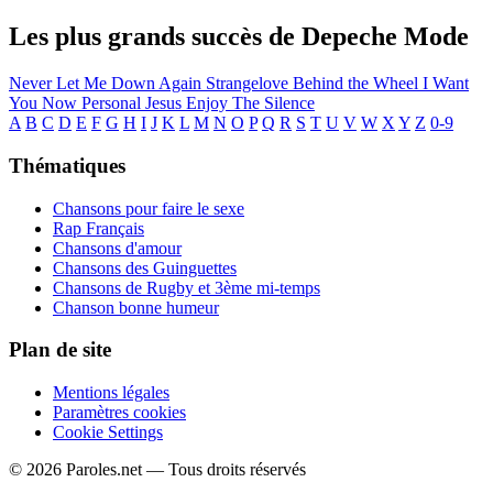
Les plus grands succès de Depeche Mode
Never Let Me Down Again
Strangelove
Behind the Wheel
I Want
You Now
Personal Jesus
Enjoy The Silence
A
B
C
D
E
F
G
H
I
J
K
L
M
N
O
P
Q
R
S
T
U
V
W
X
Y
Z
0-9
Thématiques
Chansons pour faire le sexe
Rap Français
Chansons d'amour
Chansons des Guinguettes
Chansons de Rugby et 3ème mi-temps
Chanson bonne humeur
Plan de site
Mentions légales
Paramètres cookies
Cookie Settings
© 2026 Paroles.net — Tous droits réservés