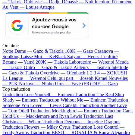
— Tiakola
Oublie-le — Dadju
Dépassé — Nuit Incolore
J't'emmène
Au Vent — Louise Attaque
On aime
Notre Dame —
Gazo & Tiakola
100K —
Gazo
Casanova —
Soolking
Laisse Moi —
KeBlack
Saiyan —
Heuss L'enfoiré
Bécane —
Yamê
200K —
Tiakola
Laboratoire —
Werenoi
Meuda
—
Tiakola
Outro —
Gazo & Tiakola
Ailleurs —
Josman
Interlude
—
Gazo & Tiakola
Overdrive —
Ofenbach
1 2 3 4 —
ZOKUSH
La League —
Werenoi
Celui qui part —
Joseph Kamel
Nouvelles
—
PLK
No love —
Ninho
Urus —
Favé (FR)
DIE —
Gazo
Top traduction
Traduction Lose Yourself —
Eminem
Traduction The Real Slim
Shady —
Eminem
Traduction Without Me —
Eminem
Traduction
Someone You Loved —
Lewis Capaldi
Traduction Another Love
—
Tom Odell
Traduction Mockingbird —
Eminem
Traduction Can't
Hold Us —
Macklemore and Ryan Lewis
Traduction Last
Christmas —
Wham
Traduction Demons —
Imagine Dragons
Traduction Flowers —
Miley Cyrus
Traduction Lose Control —
Teddy Swims
Traduction BESO —
ROSALÍA & Rauw Alejandro