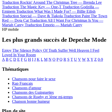
Traduction Rockin' Around The Christmas Tree —
Brenda Lee
Traduction The Magic Key —
One-T
Traduction Godzilla —
Eminem
Traduction What Was I Made For? —
Billie Eilish
Traduction Special —
Dave & Tiakola
Traduction Paint The Town
Red —
Doja Cat
Traduction All I Want For Christmas Is You —
Mariah Carey
Traduction Emorio —
Mariah Carey
HP mobile
Les plus grands succès de Depeche Mode
Enjoy The Silence
Policy Of Truth
Suffer Well
Heaven
I Feel
Loved
In Your Room
A
B
C
D
E
F
G
H
I
J
K
L
M
N
O
P
Q
R
S
T
U
V
W
X
Y
Z
0-9
Thématiques
Chansons pour faire le sexe
Rap Français
Chansons d'amour
Chansons des Guinguettes
Chansons de Rugby et 3ème mi-temps
Chanson bonne humeur
Plan de site