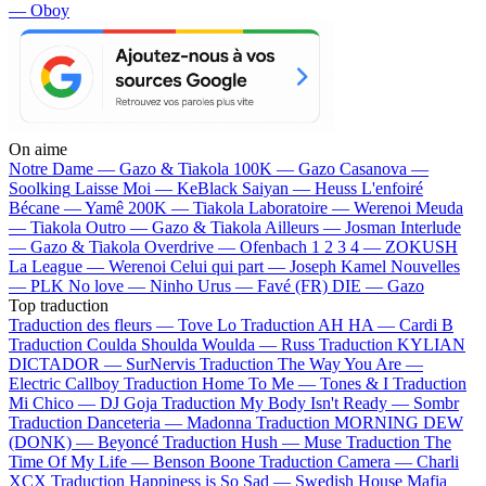
— Oboy
On aime
Notre Dame —
Gazo & Tiakola
100K —
Gazo
Casanova —
Soolking
Laisse Moi —
KeBlack
Saiyan —
Heuss L'enfoiré
Bécane —
Yamê
200K —
Tiakola
Laboratoire —
Werenoi
Meuda
—
Tiakola
Outro —
Gazo & Tiakola
Ailleurs —
Josman
Interlude
—
Gazo & Tiakola
Overdrive —
Ofenbach
1 2 3 4 —
ZOKUSH
La League —
Werenoi
Celui qui part —
Joseph Kamel
Nouvelles
—
PLK
No love —
Ninho
Urus —
Favé (FR)
DIE —
Gazo
Top traduction
Traduction des fleurs —
Tove Lo
Traduction AH HA —
Cardi B
Traduction Coulda Shoulda Woulda —
Russ
Traduction KYLIAN
DICTADOR —
SurNervis
Traduction The Way You Are —
Electric Callboy
Traduction Home To Me —
Tones & I
Traduction
Mi Chico —
DJ Goja
Traduction My Body Isn't Ready —
Sombr
Traduction Danceteria —
Madonna
Traduction MORNING DEW
(DONK) —
Beyoncé
Traduction Hush —
Muse
Traduction The
Time Of My Life —
Benson Boone
Traduction Camera —
Charli
XCX
Traduction Happiness is So Sad —
Swedish House Mafia