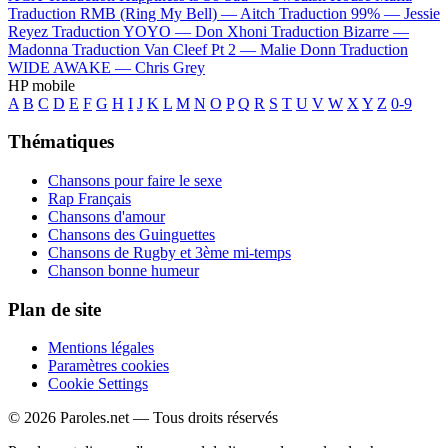
Traduction RMB (Ring My Bell) —
Aitch
Traduction 99% —
Jessie
Reyez
Traduction YOYO —
Don Xhoni
Traduction Bizarre —
Madonna
Traduction Van Cleef Pt 2 —
Malie Donn
Traduction
WIDE AWAKE —
Chris Grey
HP mobile
A
B
C
D
E
F
G
H
I
J
K
L
M
N
O
P
Q
R
S
T
U
V
W
X
Y
Z
0-9
Thématiques
Chansons pour faire le sexe
Rap Français
Chansons d'amour
Chansons des Guinguettes
Chansons de Rugby et 3ème mi-temps
Chanson bonne humeur
Plan de site
Mentions légales
Paramètres cookies
Cookie Settings
© 2026 Paroles.net — Tous droits réservés