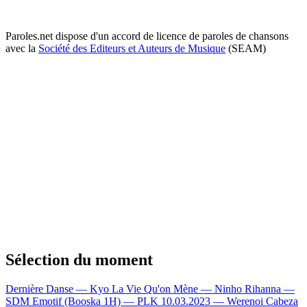
Paroles.net dispose d'un accord de licence de paroles de chansons
avec la
Société des Editeurs et Auteurs de Musique
(SEAM)
Sélection du moment
Dernière Danse — Kyo
La Vie Qu'on Mène — Ninho
Rihanna —
SDM
Emotif (Booska 1H) — PLK
10.03.2023 — Werenoi
Cabeza