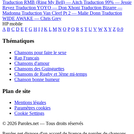
Traduction RMB (Ring My Bell) —
Aitch
Traduction 99% —
Jessie
Reyez
Traduction YOYO —
Don Xhoni
Traduction Bizarre —
Madonna
Traduction Van Cleef Pt 2 —
Malie Donn
Traduction
WIDE AWAKE —
Chris Grey
HP mobile
A
B
C
D
E
F
G
H
I
J
K
L
M
N
O
P
Q
R
S
T
U
V
W
X
Y
Z
0-9
Thématiques
Chansons pour faire le sexe
Rap Français
Chansons d'amour
Chansons des Guinguettes
Chansons de Rugby et 3ème mi-temps
Chanson bonne humeur
Plan de site
Mentions légales
Paramètres cookies
Cookie Settings
© 2026 Paroles.net — Tous droits réservés
Paroles.net dispose d'un accord de licence de paroles de chansons