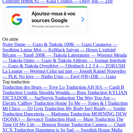
Corleone
Hrtbrk #2 — Kaza
Cosmos — Oboy
Joli — Zed
On aime
Notre Dame —
Gazo & Tiakola
100K —
Gazo
Casanova —
Soolking
Laisse Moi —
KeBlack
Saiyan —
Heuss L'enfoiré
Bécane —
Yamê
200K —
Tiakola
Laboratoire —
Werenoi
Meuda
—
Tiakola
Outro —
Gazo & Tiakola
Ailleurs —
Josman
Interlude
—
Gazo & Tiakola
Overdrive —
Ofenbach
1 2 3 4 —
ZOKUSH
La League —
Werenoi
Celui qui part —
Joseph Kamel
Nouvelles
—
PLK
No love —
Ninho
Urus —
Favé (FR)
DIE —
Gazo
Top traduction
Traduction des fleurs —
Tove Lo
Traduction AH HA —
Cardi B
Traduction Coulda Shoulda Woulda —
Russ
Traduction KYLIAN
DICTADOR —
SurNervis
Traduction The Way You Are —
Electric Callboy
Traduction Home To Me —
Tones & I
Traduction
Mi Chico —
DJ Goja
Traduction My Body Isn't Ready —
Sombr
Traduction Danceteria —
Madonna
Traduction MORNING DEW
(DONK) —
Beyoncé
Traduction Hush —
Muse
Traduction The
Time Of My Life —
Benson Boone
Traduction Camera —
Charli
XCX
Traduction Happiness is So Sad —
Swedish House Mafia