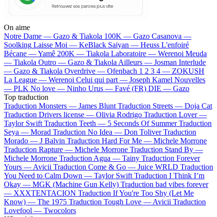
On aime
Notre Dame —
Gazo & Tiakola
100K —
Gazo
Casanova —
Soolking
Laisse Moi —
KeBlack
Saiyan —
Heuss L'enfoiré
Bécane —
Yamê
200K —
Tiakola
Laboratoire —
Werenoi
Meuda
—
Tiakola
Outro —
Gazo & Tiakola
Ailleurs —
Josman
Interlude
—
Gazo & Tiakola
Overdrive —
Ofenbach
1 2 3 4 —
ZOKUSH
La League —
Werenoi
Celui qui part —
Joseph Kamel
Nouvelles
—
PLK
No love —
Ninho
Urus —
Favé (FR)
DIE —
Gazo
Top traduction
Traduction Monsters —
James Blunt
Traduction Streets —
Doja Cat
Traduction Drivers license —
Olivia Rodrigo
Traduction Lover —
Taylor Swift
Traduction Teeth —
5 Seconds Of Summer
Traduction
Seya —
Morad
Traduction No Idea —
Don Toliver
Traduction
Morado —
J Balvin
Traduction Hard For Me —
Michele Morrone
Traduction Rapture —
Michele Morrone
Traduction Stand By —
Michele Morrone
Traduction Agua —
Tainy
Traduction Forever
Yours —
Avicii
Traduction Come & Go —
Juice WRLD
Traduction
You Need to Calm Down —
Taylor Swift
Traduction I Think I’m
Okay —
MGK (Machine Gun Kelly)
Traduction bad vibes forever
—
XXXTENTACION
Traduction If You're Too Shy (Let Me
Know) —
The 1975
Traduction Tough Love —
Avicii
Traduction
Lovefool —
Twocolors