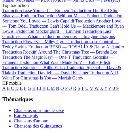
Kamel
Nouvelles —
PLK
No love —
Ninho
Urus —
Favé (FR)
Top traduction
Traduction Lose Yourself —
Eminem
Traduction The Real Slim
Shady —
Eminem
Traduction Without Me —
Eminem
Traduction
Someone You Loved —
Lewis Capaldi
Traduction Another Love
—
Tom Odell
Traduction Can't Hold Us —
Macklemore and Ryan
Lewis
Traduction Mockingbird —
Eminem
Traduction Last
Christmas —
Wham
Traduction Demons —
Imagine Dragons
Traduction Flowers —
Miley Cyrus
Traduction Lose Control —
Teddy Swims
Traduction BESO —
ROSALÍA & Rauw Alejandro
Traduction Rockin' Around The Christmas Tree —
Brenda Lee
Traduction The Magic Key —
One-T
Traduction Godzilla —
Eminem
Traduction What Was I Made For? —
Billie Eilish
Traduction Emorio —
Billie Eilish
Traduction Special —
Dave &
Tiakola
Traduction Daylight —
David Kushner
Traduction All I
Want For Christmas Is You —
Mariah Carey
HP mobile
A
B
C
D
E
F
G
H
I
J
K
L
M
N
O
P
Q
R
S
T
U
V
W
X
Y
Z
0-9
Thématiques
Chansons pour faire le sexe
Rap Français
Chansons d'amour
Chansons des Guinguettes