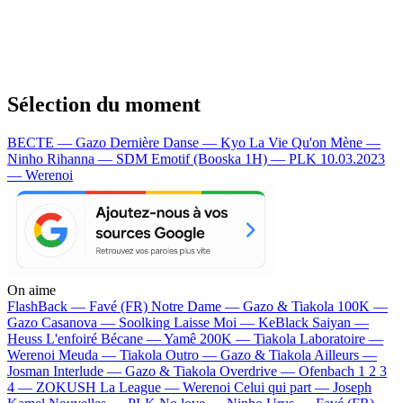
Sélection du moment
BECTE — Gazo
Dernière Danse — Kyo
La Vie Qu'on Mène —
Ninho
Rihanna — SDM
Emotif (Booska 1H) — PLK
10.03.2023
— Werenoi
On aime
FlashBack —
Favé (FR)
Notre Dame —
Gazo & Tiakola
100K —
Gazo
Casanova —
Soolking
Laisse Moi —
KeBlack
Saiyan —
Heuss L'enfoiré
Bécane —
Yamê
200K —
Tiakola
Laboratoire —
Werenoi
Meuda —
Tiakola
Outro —
Gazo & Tiakola
Ailleurs —
Josman
Interlude —
Gazo & Tiakola
Overdrive —
Ofenbach
1 2 3
4 —
ZOKUSH
La League —
Werenoi
Celui qui part —
Joseph