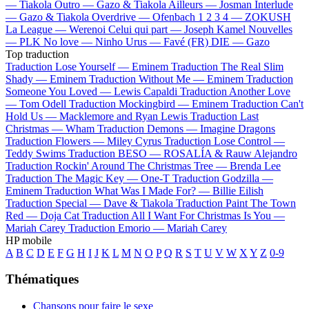
—
Tiakola
Outro —
Gazo & Tiakola
Ailleurs —
Josman
Interlude
—
Gazo & Tiakola
Overdrive —
Ofenbach
1 2 3 4 —
ZOKUSH
La League —
Werenoi
Celui qui part —
Joseph Kamel
Nouvelles
—
PLK
No love —
Ninho
Urus —
Favé (FR)
DIE —
Gazo
Top traduction
Traduction Lose Yourself —
Eminem
Traduction The Real Slim
Shady —
Eminem
Traduction Without Me —
Eminem
Traduction
Someone You Loved —
Lewis Capaldi
Traduction Another Love
—
Tom Odell
Traduction Mockingbird —
Eminem
Traduction Can't
Hold Us —
Macklemore and Ryan Lewis
Traduction Last
Christmas —
Wham
Traduction Demons —
Imagine Dragons
Traduction Flowers —
Miley Cyrus
Traduction Lose Control —
Teddy Swims
Traduction BESO —
ROSALÍA & Rauw Alejandro
Traduction Rockin' Around The Christmas Tree —
Brenda Lee
Traduction The Magic Key —
One-T
Traduction Godzilla —
Eminem
Traduction What Was I Made For? —
Billie Eilish
Traduction Special —
Dave & Tiakola
Traduction Paint The Town
Red —
Doja Cat
Traduction All I Want For Christmas Is You —
Mariah Carey
Traduction Emorio —
Mariah Carey
HP mobile
A
B
C
D
E
F
G
H
I
J
K
L
M
N
O
P
Q
R
S
T
U
V
W
X
Y
Z
0-9
Thématiques
Chansons pour faire le sexe