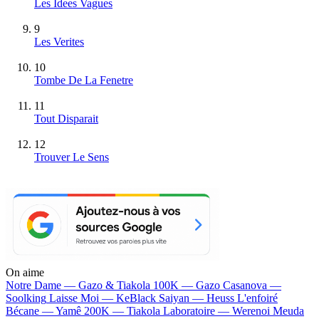
Les Idees Vagues
9
Les Verites
10
Tombe De La Fenetre
11
Tout Disparait
12
Trouver Le Sens
On aime
Notre Dame —
Gazo & Tiakola
100K —
Gazo
Casanova —
Soolking
Laisse Moi —
KeBlack
Saiyan —
Heuss L'enfoiré
Bécane —
Yamê
200K —
Tiakola
Laboratoire —
Werenoi
Meuda