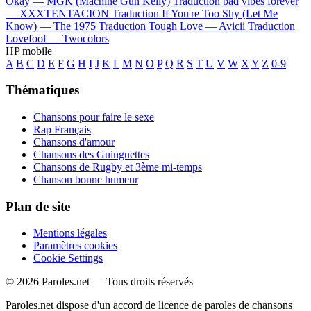
Okay —
MGK (Machine Gun Kelly)
Traduction bad vibes forever
—
XXXTENTACION
Traduction If You're Too Shy (Let Me
Know) —
The 1975
Traduction Tough Love —
Avicii
Traduction
Lovefool —
Twocolors
HP mobile
A
B
C
D
E
F
G
H
I
J
K
L
M
N
O
P
Q
R
S
T
U
V
W
X
Y
Z
0-9
Thématiques
Chansons pour faire le sexe
Rap Français
Chansons d'amour
Chansons des Guinguettes
Chansons de Rugby et 3ème mi-temps
Chanson bonne humeur
Plan de site
Mentions légales
Paramètres cookies
Cookie Settings
© 2026 Paroles.net — Tous droits réservés
Paroles.net dispose d'un accord de licence de paroles de chansons