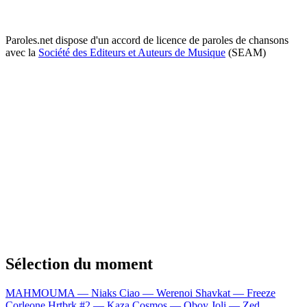
Paroles.net dispose d'un accord de licence de paroles de chansons
avec la
Société des Editeurs et Auteurs de Musique
(SEAM)
Sélection du moment
MAHMOUMA — Niaks
Ciao — Werenoi
Shavkat — Freeze
Corleone
Hrtbrk #2 — Kaza
Cosmos — Oboy
Joli — Zed