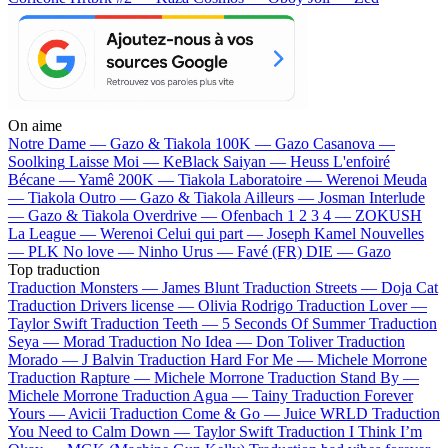
On aime
Notre Dame —
Gazo & Tiakola
100K —
Gazo
Casanova —
Soolking
Laisse Moi —
KeBlack
Saiyan —
Heuss L'enfoiré
Bécane —
Yamê
200K —
Tiakola
Laboratoire —
Werenoi
Meuda
—
Tiakola
Outro —
Gazo & Tiakola
Ailleurs —
Josman
Interlude
—
Gazo & Tiakola
Overdrive —
Ofenbach
1 2 3 4 —
ZOKUSH
La League —
Werenoi
Celui qui part —
Joseph Kamel
Nouvelles
—
PLK
No love —
Ninho
Urus —
Favé (FR)
DIE —
Gazo
Top traduction
Traduction Monsters —
James Blunt
Traduction Streets —
Doja Cat
Traduction Drivers license —
Olivia Rodrigo
Traduction Lover —
Taylor Swift
Traduction Teeth —
5 Seconds Of Summer
Traduction
Seya —
Morad
Traduction No Idea —
Don Toliver
Traduction
Morado —
J Balvin
Traduction Hard For Me —
Michele Morrone
Traduction Rapture —
Michele Morrone
Traduction Stand By —
Michele Morrone
Traduction Agua —
Tainy
Traduction Forever
Yours —
Avicii
Traduction Come & Go —
Juice WRLD
Traduction
You Need to Calm Down —
Taylor Swift
Traduction I Think I’m