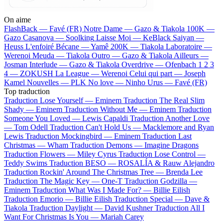
On aime
FlashBack —
Favé (FR)
Notre Dame —
Gazo & Tiakola
100K —
Gazo
Casanova —
Soolking
Laisse Moi —
KeBlack
Saiyan —
Heuss L'enfoiré
Bécane —
Yamê
200K —
Tiakola
Laboratoire —
Werenoi
Meuda —
Tiakola
Outro —
Gazo & Tiakola
Ailleurs —
Josman
Interlude —
Gazo & Tiakola
Overdrive —
Ofenbach
1 2 3
4 —
ZOKUSH
La League —
Werenoi
Celui qui part —
Joseph
Kamel
Nouvelles —
PLK
No love —
Ninho
Urus —
Favé (FR)
Top traduction
Traduction Lose Yourself —
Eminem
Traduction The Real Slim
Shady —
Eminem
Traduction Without Me —
Eminem
Traduction
Someone You Loved —
Lewis Capaldi
Traduction Another Love
—
Tom Odell
Traduction Can't Hold Us —
Macklemore and Ryan
Lewis
Traduction Mockingbird —
Eminem
Traduction Last
Christmas —
Wham
Traduction Demons —
Imagine Dragons
Traduction Flowers —
Miley Cyrus
Traduction Lose Control —
Teddy Swims
Traduction BESO —
ROSALÍA & Rauw Alejandro
Traduction Rockin' Around The Christmas Tree —
Brenda Lee
Traduction The Magic Key —
One-T
Traduction Godzilla —
Eminem
Traduction What Was I Made For? —
Billie Eilish
Traduction Emorio —
Billie Eilish
Traduction Special —
Dave &
Tiakola
Traduction Daylight —
David Kushner
Traduction All I
Want For Christmas Is You —
Mariah Carey