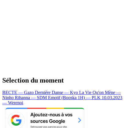
Sélection du moment
BECTE — Gazo
Dernière Danse — Kyo
La Vie Qu'on Mène —
Ninho
Rihanna — SDM
Emotif (Booska 1H) — PLK
10.03.2023
— Werenoi