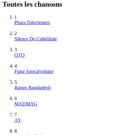
Toutes les chansons
1
Pluies Diluviennes
2
Silence De Cathédrale
3
OTO
4
Futur Apocalyptique
5
Bango Bangladesh
6
MADMAG
7
AY
8