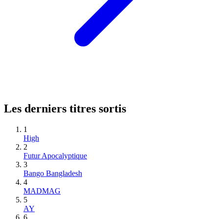
Les derniers titres sortis
1
High
2
Futur Apocalyptique
3
Bango Bangladesh
4
MADMAG
5
AY
6