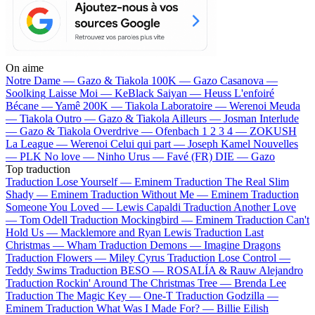
On aime
Notre Dame —
Gazo & Tiakola
100K —
Gazo
Casanova —
Soolking
Laisse Moi —
KeBlack
Saiyan —
Heuss L'enfoiré
Bécane —
Yamê
200K —
Tiakola
Laboratoire —
Werenoi
Meuda
—
Tiakola
Outro —
Gazo & Tiakola
Ailleurs —
Josman
Interlude
—
Gazo & Tiakola
Overdrive —
Ofenbach
1 2 3 4 —
ZOKUSH
La League —
Werenoi
Celui qui part —
Joseph Kamel
Nouvelles
—
PLK
No love —
Ninho
Urus —
Favé (FR)
DIE —
Gazo
Top traduction
Traduction Lose Yourself —
Eminem
Traduction The Real Slim
Shady —
Eminem
Traduction Without Me —
Eminem
Traduction
Someone You Loved —
Lewis Capaldi
Traduction Another Love
—
Tom Odell
Traduction Mockingbird —
Eminem
Traduction Can't
Hold Us —
Macklemore and Ryan Lewis
Traduction Last
Christmas —
Wham
Traduction Demons —
Imagine Dragons
Traduction Flowers —
Miley Cyrus
Traduction Lose Control —
Teddy Swims
Traduction BESO —
ROSALÍA & Rauw Alejandro
Traduction Rockin' Around The Christmas Tree —
Brenda Lee
Traduction The Magic Key —
One-T
Traduction Godzilla —
Eminem
Traduction What Was I Made For? —
Billie Eilish