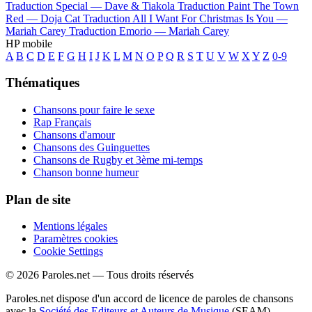
Traduction Special —
Dave & Tiakola
Traduction Paint The Town
Red —
Doja Cat
Traduction All I Want For Christmas Is You —
Mariah Carey
Traduction Emorio —
Mariah Carey
HP mobile
A
B
C
D
E
F
G
H
I
J
K
L
M
N
O
P
Q
R
S
T
U
V
W
X
Y
Z
0-9
Thématiques
Chansons pour faire le sexe
Rap Français
Chansons d'amour
Chansons des Guinguettes
Chansons de Rugby et 3ème mi-temps
Chanson bonne humeur
Plan de site
Mentions légales
Paramètres cookies
Cookie Settings
© 2026 Paroles.net — Tous droits réservés
Paroles.net dispose d'un accord de licence de paroles de chansons
avec la
Société des Editeurs et Auteurs de Musique
(SEAM)