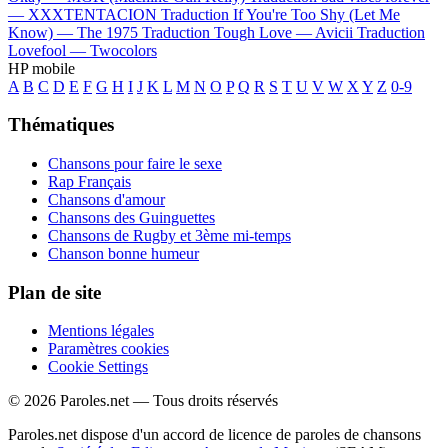
—
XXXTENTACION
Traduction If You're Too Shy (Let Me
Know) —
The 1975
Traduction Tough Love —
Avicii
Traduction
Lovefool —
Twocolors
HP mobile
A
B
C
D
E
F
G
H
I
J
K
L
M
N
O
P
Q
R
S
T
U
V
W
X
Y
Z
0-9
Thématiques
Chansons pour faire le sexe
Rap Français
Chansons d'amour
Chansons des Guinguettes
Chansons de Rugby et 3ème mi-temps
Chanson bonne humeur
Plan de site
Mentions légales
Paramètres cookies
Cookie Settings
© 2026 Paroles.net — Tous droits réservés
Paroles.net dispose d'un accord de licence de paroles de chansons