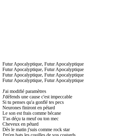
Futur Apocalyptique, Futur Apocalyptique
Futur Apocalyptique, Futur Apocalyptique
Futur Apocalyptique, Futur Apocalyptique
Futur Apocalyptique, Futur Apocalyptique
J'ai modifié paramètres
J'défends une cause c'est impeccable
Si tu penses qu'a gonflé tes pecs
Neurones finiront en pétard
Le son est frais comme bécane
T'as déçu ta meuf ou ton mec
Cheveux en pétard
Dès le matin j'suis comme rock star
J'm'en bats les couilles de vos costards