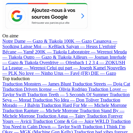
On aime
Notre Dame —
Gazo & Tiakola
100K —
Gazo
Casanova —
Soolking
Laisse Moi —
KeBlack
Saiyan —
Heuss L'enfoiré
Bécane —
Yamê
200K —
Tiakola
Laboratoire —
Werenoi
Meuda
—
Tiakola
Outro —
Gazo & Tiakola
Ailleurs —
Josman
Interlude
—
Gazo & Tiakola
Overdrive —
Ofenbach
1 2 3 4 —
ZOKUSH
La League —
Werenoi
Celui qui part —
Joseph Kamel
Nouvelles
—
PLK
No love —
Ninho
Urus —
Favé (FR)
DIE —
Gazo
Top traduction
Traduction Monsters —
James Blunt
Traduction Streets —
Doja Cat
Traduction Drivers license —
Olivia Rodrigo
Traduction Lover —
Taylor Swift
Traduction Teeth —
5 Seconds Of Summer
Traduction
Seya —
Morad
Traduction No Idea —
Don Toliver
Traduction
Morado —
J Balvin
Traduction Hard For Me —
Michele Morrone
Traduction Rapture —
Michele Morrone
Traduction Stand By —
Michele Morrone
Traduction Agua —
Tainy
Traduction Forever
Yours —
Avicii
Traduction Come & Go —
Juice WRLD
Traduction
You Need to Calm Down —
Taylor Swift
Traduction I Think I’m
Okay —
MGK (Machine Gun Kelly)
Traduction bad vibes forever