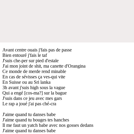
Avant centre ouais j'fais pas de passe
Bien entouré j'fais le taf
J'suis che-per sur pied d'estale
J'ai mon joint de shit, ma canette d'Orangina
Ce monde de merde rend minable
En cas de sévisses ça ves-qui vite
En Suisse ou au Sri lanka
3h avant j'suis high sous la vague
Qui a engé [cos-ma?] sur la bague
J'suis dans ce jeu avec mes gars
Le rap a joué j'ai pas ché-cra
J'aime quand tu danses babe
J'aime quand tu bouges tes hanches
Il me faut un yatch babe avec nos gosses dedans
J'aime quand tu danses babe