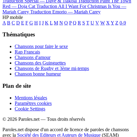
Traduction Special —
Dave & Tiakola
Traduction Paint The Town
Red —
Doja Cat
Traduction All I Want For Christmas Is You —
Mariah Carey
Traduction Emorio —
Mariah Carey
HP mobile
A
B
C
D
E
F
G
H
I
J
K
L
M
N
O
P
Q
R
S
T
U
V
W
X
Y
Z
0-9
Thématiques
Chansons pour faire le sexe
Rap Français
Chansons d'amour
Chansons des Guinguettes
Chansons de Rugby et 3ème mi-temps
Chanson bonne humeur
Plan de site
Mentions légales
Paramètres cookies
Cookie Settings
© 2026 Paroles.net — Tous droits réservés
Paroles.net dispose d'un accord de licence de paroles de chansons
avec la
Société des Editeurs et Auteurs de Musique
(SEAM)