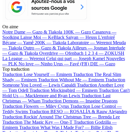
On aime
Notre Dame —
Gazo & Tiakola
100K —
Gazo
Casanova —
Soolking
Laisse Moi —
KeBlack
Saiyan —
Heuss L'enfoiré
Bécane —
Yamê
200K —
Tiakola
Laboratoire —
Werenoi
Meuda
—
Tiakola
Outro —
Gazo & Tiakola
Ailleurs —
Josman
Interlude
—
Gazo & Tiakola
Overdrive —
Ofenbach
1 2 3 4 —
ZOKUSH
La League —
Werenoi
Celui qui part —
Joseph Kamel
Nouvelles
—
PLK
No love —
Ninho
Urus —
Favé (FR)
DIE —
Gazo
Top traduction
Traduction Lose Yourself —
Eminem
Traduction The Real Slim
Shady —
Eminem
Traduction Without Me —
Eminem
Traduction
Someone You Loved —
Lewis Capaldi
Traduction Another Love
—
Tom Odell
Traduction Mockingbird —
Eminem
Traduction Can't
Hold Us —
Macklemore and Ryan Lewis
Traduction Last
Christmas —
Wham
Traduction Demons —
Imagine Dragons
Traduction Flowers —
Miley Cyrus
Traduction Lose Control —
Teddy Swims
Traduction BESO —
ROSALÍA & Rauw Alejandro
Traduction Rockin' Around The Christmas Tree —
Brenda Lee
Traduction The Magic Key —
One-T
Traduction Godzilla —
Eminem
Traduction What Was I Made For? —
Billie Eilish