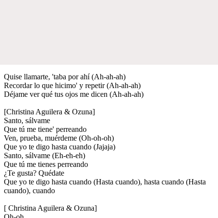
Quise llamarte, 'taba por ahí (Ah-ah-ah)
Recordar lo que hicimo' y repetir (Ah-ah-ah)
Déjame ver qué tus ojos me dicen (Ah-ah-ah)
[Christina Aguilera & Ozuna]
Santo, sálvame
Que tú me tiene' perreando
Ven, prueba, muérdeme (Oh-oh-oh)
Que yo te digo hasta cuando (Jajaja)
Santo, sálvame (Eh-eh-eh)
Que tú me tienes perreando
¿Te gusta? Quédate
Que yo te digo hasta cuando (Hasta cuando), hasta cuando (Hasta
cuando), cuando
[ Christina Aguilera & Ozuna]
Oh-oh