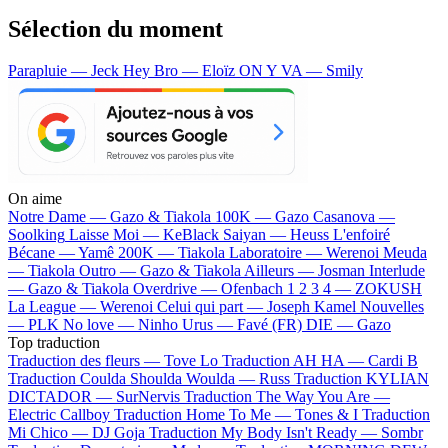
Sélection du moment
Parapluie — Jeck
Hey Bro — Eloïz
ON Y VA — Smily
On aime
Notre Dame —
Gazo & Tiakola
100K —
Gazo
Casanova —
Soolking
Laisse Moi —
KeBlack
Saiyan —
Heuss L'enfoiré
Bécane —
Yamê
200K —
Tiakola
Laboratoire —
Werenoi
Meuda
—
Tiakola
Outro —
Gazo & Tiakola
Ailleurs —
Josman
Interlude
—
Gazo & Tiakola
Overdrive —
Ofenbach
1 2 3 4 —
ZOKUSH
La League —
Werenoi
Celui qui part —
Joseph Kamel
Nouvelles
—
PLK
No love —
Ninho
Urus —
Favé (FR)
DIE —
Gazo
Top traduction
Traduction des fleurs —
Tove Lo
Traduction AH HA —
Cardi B
Traduction Coulda Shoulda Woulda —
Russ
Traduction KYLIAN
DICTADOR —
SurNervis
Traduction The Way You Are —
Electric Callboy
Traduction Home To Me —
Tones & I
Traduction
Mi Chico —
DJ Goja
Traduction My Body Isn't Ready —
Sombr