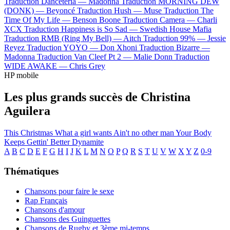
Traduction Danceteria —
Madonna
Traduction MORNING DEW
(DONK) —
Beyoncé
Traduction Hush —
Muse
Traduction The
Time Of My Life —
Benson Boone
Traduction Camera —
Charli
XCX
Traduction Happiness is So Sad —
Swedish House Mafia
Traduction RMB (Ring My Bell) —
Aitch
Traduction 99% —
Jessie
Reyez
Traduction YOYO —
Don Xhoni
Traduction Bizarre —
Madonna
Traduction Van Cleef Pt 2 —
Malie Donn
Traduction
WIDE AWAKE —
Chris Grey
HP mobile
Les plus grands succès de Christina
Aguilera
This Christmas
What a girl wants
Ain't no other man
Your Body
Keeps Gettin' Better
Dynamite
A
B
C
D
E
F
G
H
I
J
K
L
M
N
O
P
Q
R
S
T
U
V
W
X
Y
Z
0-9
Thématiques
Chansons pour faire le sexe
Rap Français
Chansons d'amour
Chansons des Guinguettes
Chansons de Rugby et 3ème mi-temps