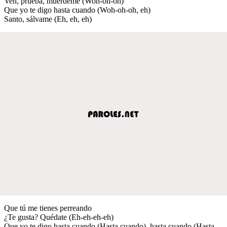
Ven, prueba, muérdeme (Woh-oh-oh)
Que yo te digo hasta cuando (Woh-oh-oh, eh)
Santo, sálvame (Eh, eh, eh)
Que tú me tienes perreando
¿Te gusta? Quédate (Eh-eh-eh-eh)
Que yo te digo hasta cuando (Hasta cuando), hasta cuando (Hasta