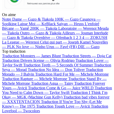
On aime
Notre Dame —
Gazo & Tiakola
100K —
Gazo
Casanova —
Soolking
Laisse Moi —
KeBlack
Saiyan —
Heuss L'enfoiré
Bécane —
Yamê
200K —
Tiakola
Laboratoire —
Werenoi
Meuda
—
Tiakola
Outro —
Gazo & Tiakola
Ailleurs —
Josman
Interlude
—
Gazo & Tiakola
Overdrive —
Ofenbach
1 2 3 4 —
ZOKUSH
La League —
Werenoi
Celui qui part —
Joseph Kamel
Nouvelles
—
PLK
No love —
Ninho
Urus —
Favé (FR)
DIE —
Gazo
Top traduction
Traduction Monsters —
James Blunt
Traduction Streets —
Doja Cat
Traduction Drivers license —
Olivia Rodrigo
Traduction Lover —
Taylor Swift
Traduction Teeth —
5 Seconds Of Summer
Traduction
Seya —
Morad
Traduction No Idea —
Don Toliver
Traduction
Morado —
J Balvin
Traduction Hard For Me —
Michele Morrone
Traduction Rapture —
Michele Morrone
Traduction Stand By —
Michele Morrone
Traduction Agua —
Tainy
Traduction Forever
Yours —
Avicii
Traduction Come & Go —
Juice WRLD
Traduction
You Need to Calm Down —
Taylor Swift
Traduction I Think I’m
Okay —
MGK (Machine Gun Kelly)
Traduction bad vibes forever
—
XXXTENTACION
Traduction If You're Too Shy (Let Me
Know) —
The 1975
Traduction Tough Love —
Avicii
Traduction
Lovefool —
Twocolors