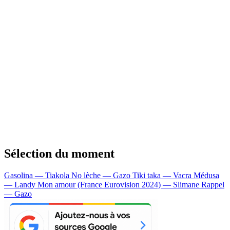
Sélection du moment
Gasolina — Tiakola
No lèche — Gazo
Tiki taka — Vacra
Médusa
— Landy
Mon amour (France Eurovision 2024) — Slimane
Rappel
— Gazo