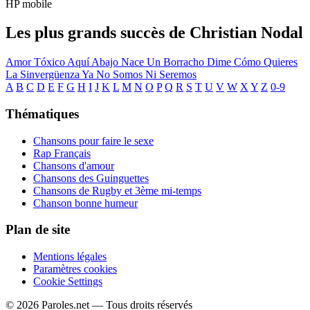
HP mobile
Les plus grands succès de Christian Nodal
Amor Tóxico
Aquí Abajo
Nace Un Borracho
Dime Cómo Quieres
La Sinvergüenza
Ya No Somos Ni Seremos
A
B
C
D
E
F
G
H
I
J
K
L
M
N
O
P
Q
R
S
T
U
V
W
X
Y
Z
0-9
Thématiques
Chansons pour faire le sexe
Rap Français
Chansons d'amour
Chansons des Guinguettes
Chansons de Rugby et 3ème mi-temps
Chanson bonne humeur
Plan de site
Mentions légales
Paramètres cookies
Cookie Settings
© 2026 Paroles.net — Tous droits réservés