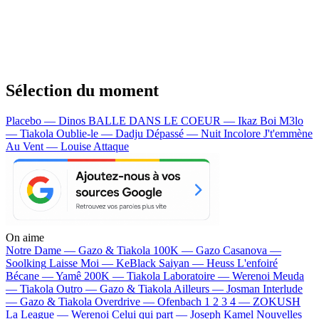
Sélection du moment
Placebo — Dinos
BALLE DANS LE COEUR — Ikaz Boi
M3lo
— Tiakola
Oublie-le — Dadju
Dépassé — Nuit Incolore
J't'emmène
Au Vent — Louise Attaque
On aime
Notre Dame —
Gazo & Tiakola
100K —
Gazo
Casanova —
Soolking
Laisse Moi —
KeBlack
Saiyan —
Heuss L'enfoiré
Bécane —
Yamê
200K —
Tiakola
Laboratoire —
Werenoi
Meuda
—
Tiakola
Outro —
Gazo & Tiakola
Ailleurs —
Josman
Interlude
—
Gazo & Tiakola
Overdrive —
Ofenbach
1 2 3 4 —
ZOKUSH
La League —
Werenoi
Celui qui part —
Joseph Kamel
Nouvelles