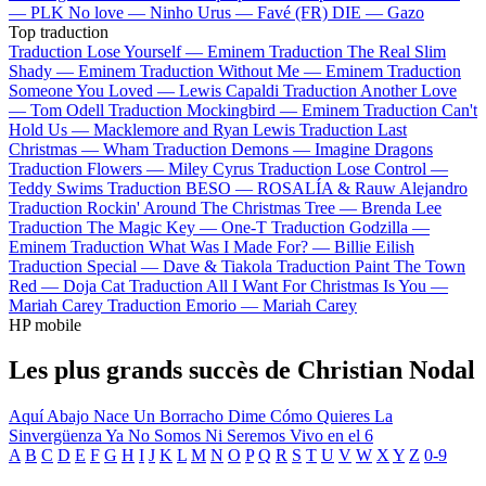
—
PLK
No love —
Ninho
Urus —
Favé (FR)
DIE —
Gazo
Top traduction
Traduction Lose Yourself —
Eminem
Traduction The Real Slim
Shady —
Eminem
Traduction Without Me —
Eminem
Traduction
Someone You Loved —
Lewis Capaldi
Traduction Another Love
—
Tom Odell
Traduction Mockingbird —
Eminem
Traduction Can't
Hold Us —
Macklemore and Ryan Lewis
Traduction Last
Christmas —
Wham
Traduction Demons —
Imagine Dragons
Traduction Flowers —
Miley Cyrus
Traduction Lose Control —
Teddy Swims
Traduction BESO —
ROSALÍA & Rauw Alejandro
Traduction Rockin' Around The Christmas Tree —
Brenda Lee
Traduction The Magic Key —
One-T
Traduction Godzilla —
Eminem
Traduction What Was I Made For? —
Billie Eilish
Traduction Special —
Dave & Tiakola
Traduction Paint The Town
Red —
Doja Cat
Traduction All I Want For Christmas Is You —
Mariah Carey
Traduction Emorio —
Mariah Carey
HP mobile
Les plus grands succès de Christian Nodal
Aquí Abajo
Nace Un Borracho
Dime Cómo Quieres
La
Sinvergüenza
Ya No Somos Ni Seremos
Vivo en el 6
A
B
C
D
E
F
G
H
I
J
K
L
M
N
O
P
Q
R
S
T
U
V
W
X
Y
Z
0-9