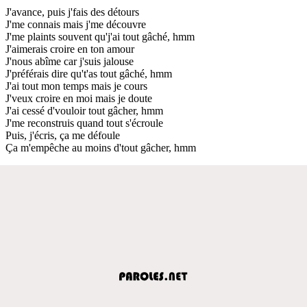
J'avance, puis j'fais des détours
J'me connais mais j'me découvre
J'me plaints souvent qu'j'ai tout gâché, hmm
J'aimerais croire en ton amour
J'nous abîme car j'suis jalouse
J'préférais dire qu't'as tout gâché, hmm
J'ai tout mon temps mais je cours
J'veux croire en moi mais je doute
J'ai cessé d'vouloir tout gâcher, hmm
J'me reconstruis quand tout s'écroule
Puis, j'écris, ça me défoule
Ça m'empêche au moins d'tout gâcher, hmm