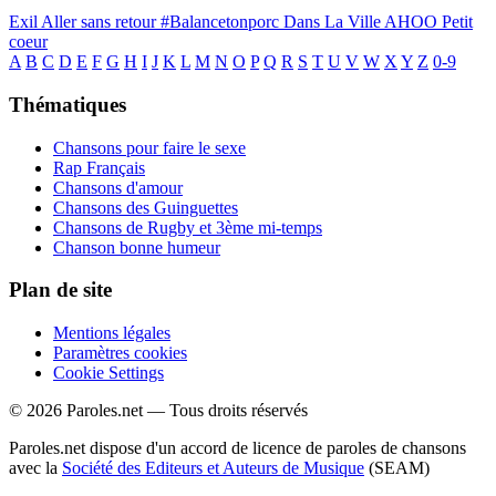
Exil
Aller sans retour
#Balancetonporc
Dans La Ville
AHOO
Petit
coeur
A
B
C
D
E
F
G
H
I
J
K
L
M
N
O
P
Q
R
S
T
U
V
W
X
Y
Z
0-9
Thématiques
Chansons pour faire le sexe
Rap Français
Chansons d'amour
Chansons des Guinguettes
Chansons de Rugby et 3ème mi-temps
Chanson bonne humeur
Plan de site
Mentions légales
Paramètres cookies
Cookie Settings
© 2026 Paroles.net — Tous droits réservés
Paroles.net dispose d'un accord de licence de paroles de chansons
avec la
Société des Editeurs et Auteurs de Musique
(SEAM)