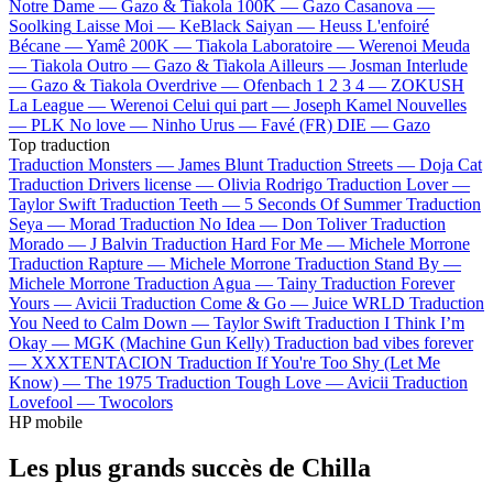
Notre Dame —
Gazo & Tiakola
100K —
Gazo
Casanova —
Soolking
Laisse Moi —
KeBlack
Saiyan —
Heuss L'enfoiré
Bécane —
Yamê
200K —
Tiakola
Laboratoire —
Werenoi
Meuda
—
Tiakola
Outro —
Gazo & Tiakola
Ailleurs —
Josman
Interlude
—
Gazo & Tiakola
Overdrive —
Ofenbach
1 2 3 4 —
ZOKUSH
La League —
Werenoi
Celui qui part —
Joseph Kamel
Nouvelles
—
PLK
No love —
Ninho
Urus —
Favé (FR)
DIE —
Gazo
Top traduction
Traduction Monsters —
James Blunt
Traduction Streets —
Doja Cat
Traduction Drivers license —
Olivia Rodrigo
Traduction Lover —
Taylor Swift
Traduction Teeth —
5 Seconds Of Summer
Traduction
Seya —
Morad
Traduction No Idea —
Don Toliver
Traduction
Morado —
J Balvin
Traduction Hard For Me —
Michele Morrone
Traduction Rapture —
Michele Morrone
Traduction Stand By —
Michele Morrone
Traduction Agua —
Tainy
Traduction Forever
Yours —
Avicii
Traduction Come & Go —
Juice WRLD
Traduction
You Need to Calm Down —
Taylor Swift
Traduction I Think I’m
Okay —
MGK (Machine Gun Kelly)
Traduction bad vibes forever
—
XXXTENTACION
Traduction If You're Too Shy (Let Me
Know) —
The 1975
Traduction Tough Love —
Avicii
Traduction
Lovefool —
Twocolors
HP mobile
Les plus grands succès de Chilla