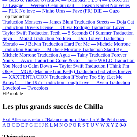
La League —
Werenoi
Celui qui part —
Joseph Kamel
Nouvelles
—
PLK
No love —
Ninho
Urus —
Favé (FR)
DIE —
Gazo
Top traduction
Traduction Monsters —
James Blunt
Traduction Streets —
Doja Cat
Traduction Drivers license —
Olivia Rodrigo
Traduction Lover —
Taylor Swift
Traduction Teeth —
5 Seconds Of Summer
Traduction
Seya —
Morad
Traduction No Idea —
Don Toliver
Traduction
Morado —
J Balvin
Traduction Hard For Me —
Michele Morrone
Traduction Rapture —
Michele Morrone
Traduction Stand By —
Michele Morrone
Traduction Agua —
Tainy
Traduction Forever
Yours —
Avicii
Traduction Come & Go —
Juice WRLD
Traduction
You Need to Calm Down —
Taylor Swift
Traduction I Think I’m
Okay —
MGK (Machine Gun Kelly)
Traduction bad vibes forever
—
XXXTENTACION
Traduction If You're Too Shy (Let Me
Know) —
The 1975
Traduction Tough Love —
Avicii
Traduction
Lovefool —
Twocolors
HP mobile
Les plus grands succès de Chilla
Exil
Aller sans retour
#Balancetonporc
Dans La Ville
Petit coeur
A
B
C
D
E
F
G
H
I
J
K
L
M
N
O
P
Q
R
S
T
U
V
W
X
Y
Z
0-9
Thématiques