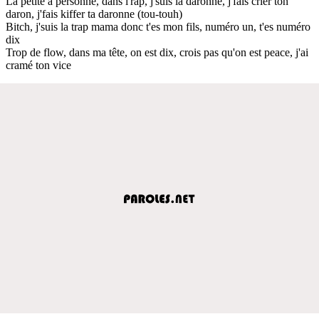
La petite a personne, dans l'rap, j'suis la daronne, j'fais crier ton
daron, j'fais kiffer ta daronne (tou-touh)
Bitch, j'suis la trap mama donc t'es mon fils, numéro un, t'es numéro
dix
Trop de flow, dans ma tête, on est dix, crois pas qu'on est peace, j'ai
cramé ton vice