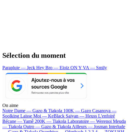
Sélection du moment
Parapluie — Jeck
Hey Bro — Eloïz
ON Y VA — Smily
On aime
Notre Dame —
Gazo & Tiakola
100K —
Gazo
Casanova —
Soolking
Laisse Moi —
KeBlack
Saiyan —
Heuss L'enfoiré
Bécane —
Yamê
200K —
Tiakola
Laboratoire —
Werenoi
Meuda
—
Tiakola
Outro —
Gazo & Tiakola
Ailleurs —
Josman
Interlude
—
Gazo & Tiakola
Overdrive —
Ofenbach
1 2 3 4 —
ZOKUSH