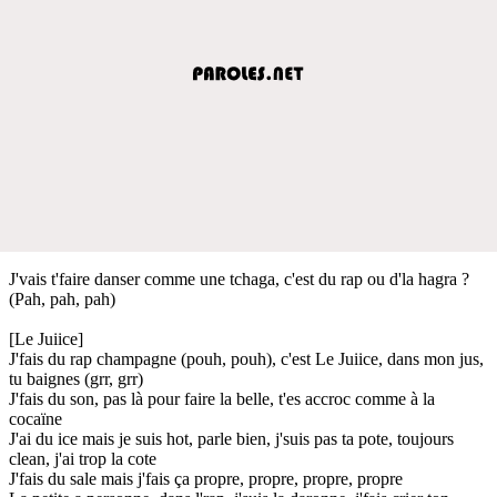
J'vais t'faire danser comme une tchaga, c'est du rap ou d'la hagra ?
(Pah, pah, pah)
[Le Juiice]
J'fais du rap champagne (pouh, pouh), c'est Le Juiice, dans mon jus,
tu baignes (grr, grr)
J'fais du son, pas là pour faire la belle, t'es accroc comme à la
cocaïne
J'ai du ice mais je suis hot, parle bien, j'suis pas ta pote, toujours
clean, j'ai trop la cote
J'fais du sale mais j'fais ça propre, propre, propre, propre