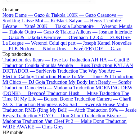
On aime
Notre Dame —
Gazo & Tiakola
100K —
Gazo
Casanova —
Soolking
Laisse Moi —
KeBlack
Saiyan —
Heuss L'enfoiré
Bécane —
Yamê
200K —
Tiakola
Laboratoire —
Werenoi
Meuda
—
Tiakola
Outro —
Gazo & Tiakola
Ailleurs —
Josman
Interlude
—
Gazo & Tiakola
Overdrive —
Ofenbach
1 2 3 4 —
ZOKUSH
La League —
Werenoi
Celui qui part —
Joseph Kamel
Nouvelles
—
PLK
No love —
Ninho
Urus —
Favé (FR)
DIE —
Gazo
Top traduction
Traduction des fleurs —
Tove Lo
Traduction AH HA —
Cardi B
Traduction Coulda Shoulda Woulda —
Russ
Traduction KYLIAN
DICTADOR —
SurNervis
Traduction The Way You Are —
Electric Callboy
Traduction Home To Me —
Tones & I
Traduction
Mi Chico —
DJ Goja
Traduction My Body Isn't Ready —
Sombr
Traduction Danceteria —
Madonna
Traduction MORNING DEW
(DONK) —
Beyoncé
Traduction Hush —
Muse
Traduction The
Time Of My Life —
Benson Boone
Traduction Camera —
Charli
XCX
Traduction Happiness is So Sad —
Swedish House Mafia
Traduction RMB (Ring My Bell) —
Aitch
Traduction 99% —
Jessie
Reyez
Traduction YOYO —
Don Xhoni
Traduction Bizarre —
Madonna
Traduction Van Cleef Pt 2 —
Malie Donn
Traduction
WIDE AWAKE —
Chris Grey
HP mobile