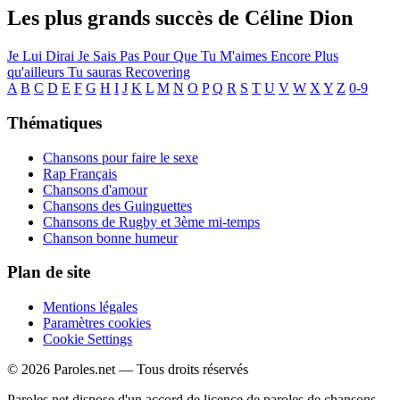
Les plus grands succès de Céline Dion
Je Lui Dirai
Je Sais Pas
Pour Que Tu M'aimes Encore
Plus
qu'ailleurs
Tu sauras
Recovering
A
B
C
D
E
F
G
H
I
J
K
L
M
N
O
P
Q
R
S
T
U
V
W
X
Y
Z
0-9
Thématiques
Chansons pour faire le sexe
Rap Français
Chansons d'amour
Chansons des Guinguettes
Chansons de Rugby et 3ème mi-temps
Chanson bonne humeur
Plan de site
Mentions légales
Paramètres cookies
Cookie Settings
© 2026 Paroles.net — Tous droits réservés
Paroles.net dispose d'un accord de licence de paroles de chansons